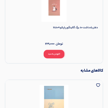
دفتر یادداشت 80 برگ گالینگور پاپکو 611809
تومان
229,000
افزودن به سبد
کالاهای مشابه