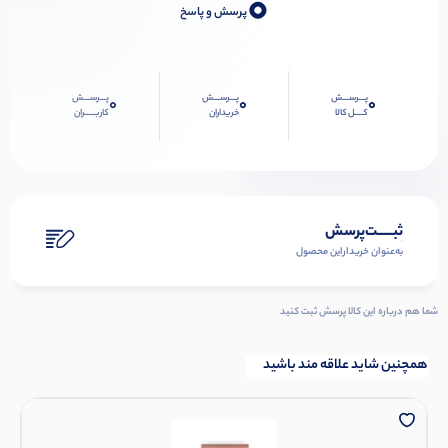
0
پرسش و پاسخ
پـــرســـش
پـــرســـش
پـــرســـش
0
0
0
کــــل کالا
خریداران
کاربـــــران
ثبـــــت‌پرسش
به‌عنوان ‌خریدار‌این‌ محصول
شما هم درباره این کالا پرسش ثبت کنید
همچنین شاید علاقه مند باشید