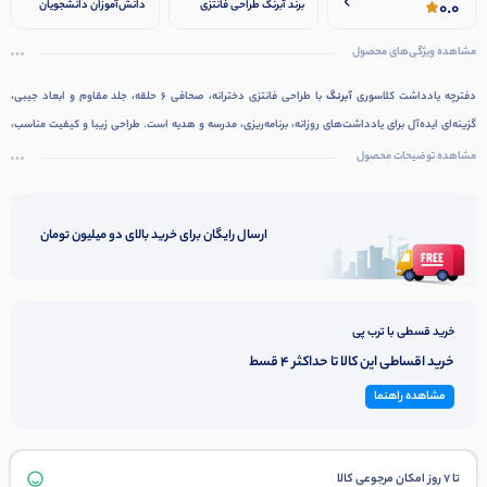
0.0
برند آبرنگ طراحی فانتزی
دانش‌آموزان دانشجویان
دخترانه صحافی کلاسوری ۶
کارمندان برنامه‌ریزی روزانه
حلقه جلد مقاوم و بادوام
ثبت ایده و یادداشت هدیه
مشاهده ویژگی‌های محصول
ابعاد جیبی و قابل حمل
به علاقه‌مندان لوازم تحریر
مناسب یادداشت،
فانتزی
برنامه‌ریزی و بولت ژورنال باز
دفترچه یادداشت کلاسوری
آبرنگ
با طراحی فانتزی دخترانه، صحافی ۶ حلقه، جلد مقاوم و ابعاد جیبی،
و بسته شدن آسان صفحات
گزینه‌ای ایده‌آل برای یادداشت‌های روزانه، برنامه‌ریزی، مدرسه و هدیه است. طراحی زیبا و کیفیت مناسب،
مناسب استفاده روزمره
این دفترچه را به انتخابی محبوب برای علاقه‌مندان به لوازم تحریر فانتزی تبدیل کرده است.
مشاهده توضیحات محصول
ارسال رایگان برای خرید بالای دو میلیون تومان
خرید قسطی با ترب پی
خرید اقساطی این کالا تا حداکثر 4 قسط
مشاهده راهنما
تا 7 روز امکان مرجوعی کالا