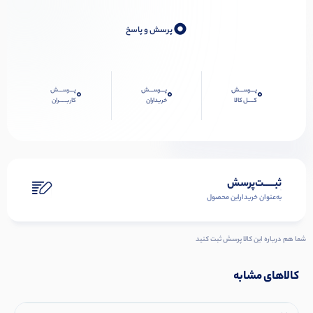
0
پرسش و پاسخ
پـــرســـش
پـــرســـش
پـــرســـش
0
0
0
کــــل کالا
خریداران
کاربـــــران
ثبـــــت‌پرسش
به‌عنوان ‌خریدار‌این‌ محصول
شما هم درباره این کالا پرسش ثبت کنید
کالاهای مشابه