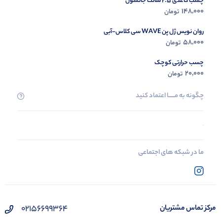
چسب کاغذی 2.5 سانت جانسون
148,000
تومان
روان نویس ژل پن WAVE سی کلاس-آبی
58,000
تومان
چسب حرارتی کوچک
20,000
تومان
چگونه به مــــــا اعتماد کنید
ما در شبکه های اجتماعی
02156699364
مرکز تماس مشتریان