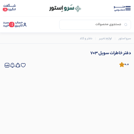
شـــــگفت
منــــــــــــو
انگیزت
دستــرسی
حساب
سبـد
(:
کاربری
خرید
سرو استور
لوازم تحریر
دفتر و کاغذ
دفتر خاطرات سویل 703
دفتر خاطرات سویل 703
0.0