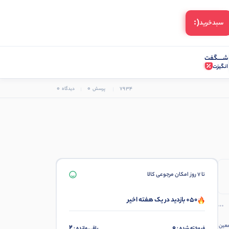
(:
سبد‌خرید
شـــــگفت
انگیزت
0
0
7934
پرسش
دیدگاه
تا 7 روز امکان مرجوعی کالا
50+ بازدید در یک هفته اخیر
عین،
2
0
فروخته شده :
باقی مانده :