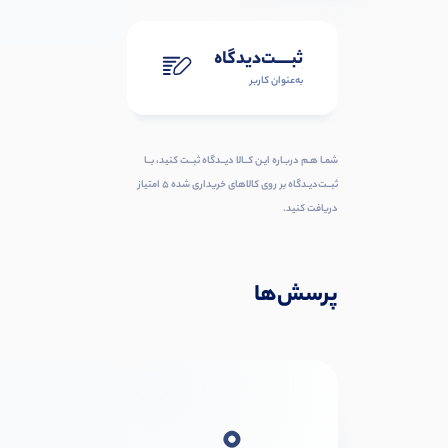
ثبـــــت‌دیدگاه
به‌عنوان کاربر
شمـا هـم دربـاره ایـن کــالا دیــدگاه ثبــت کنید، بــا
ثبــت‌دیـدگاه بر روی کالاهای خریداری شده ۵ امتیاز
دریافت کنید.
پرسش‌ها
0