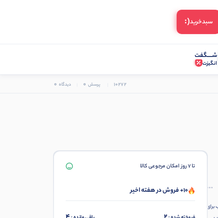
(:
سبد‌خرید
شـــــگفت
انگیزت
0
0
10272
پرسش
دیدگاه
تا 7 روز امکان مرجوعی کالا
10+ فروش در هفته اخیر
 برای
4
2
فروخته شده :
باقی مانده :