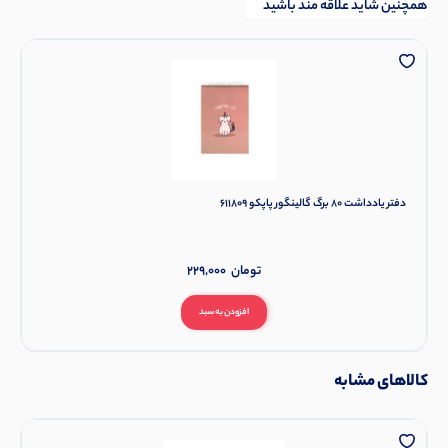
همچنین شاید علاقه مند باشید
دفتر یادداشت 80 برگ گالینگور پاپکو 611809
تومان
229,000
افزودن به سبد
کالاهای مشابه