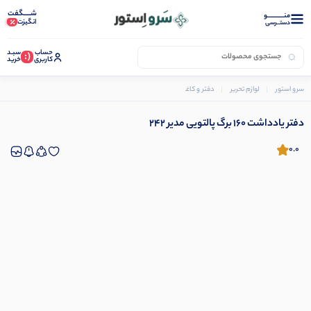
شـــــگفت
منــــــــــــو
انگیزت
دستــرسی
حساب
سبـد
(:
کاربری
خرید
سرو استور
لوازم تحریر
دفتر و کاغذ
دفتر و دفترچه یادداشت
دفتر یادداشت 160 برگ پالتویی مدیر 242
دفتر یادداشت 160 برگ پالتویی مدیر 242
0.0