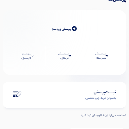
0
پرسش و پاسخ
پـــرســـش
پـــرســـش
پـــرســـش
0
0
0
کــــل کالا
خریداران
کاربـــــران
ثبـــــت‌پرسش
به‌عنوان ‌خریدار‌این‌ محصول
شما هم درباره این کالا پرسش ثبت کنید