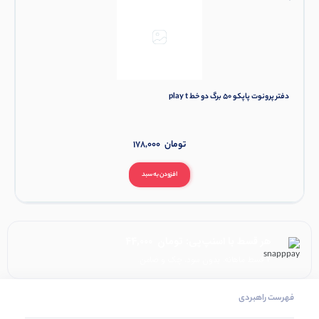
دفتر پرونوت پاپکو 50 برگ دو خط play t
تومان
178,000
افزودن به سبد
هر قسط با اسنپ‌پی:
تومان
44,000
۴ قسط ماهانه. بدون سود، چک و ضامن.
فهرست راهبردی