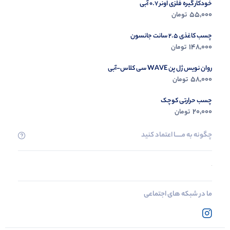
خودکار گیره فلزی اونر 0.7 آبی
55,000
تومان
چسب کاغذی 2.5 سانت جانسون
148,000
تومان
روان نویس ژل پن WAVE سی کلاس-آبی
58,000
تومان
چسب حرارتی کوچک
20,000
تومان
چگونه به مــــــا اعتماد کنید
ما در شبکه های اجتماعی