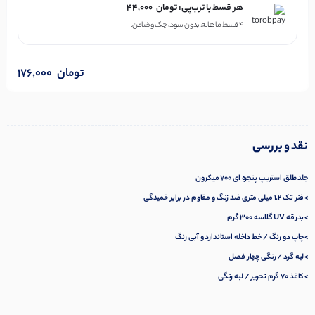
هر قسط با ترب‌پی:
تومان
44,000
۴ قسط ماهانه. بدون سود، چک و ضامن.
تومان
176,000
نقد و بررسی
جلد طلق استریپ پنجره ای 700 میکرون
> فنر تک 1.2 میلی متری ضد زنگ و مقاوم در برابر خمیدگی
> بدرقه UV گلاسه 300 گرم
> چاپ دو رنگ / خط داخله استاندارد و آبی رنگ
> لبه گرد / رنگی چهار فصل
> کاغذ 70 گرم تحریر / لبه رنگی