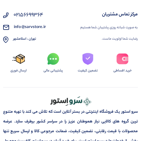
02156699364
مرکز تماس مشتریان
info @sarvstore.ir
به صورت شبانه روزی پشتیبان شما هستیم
رضایت شما اولویت ماست.
تهران ، اسلامشهر
خرید اقساطی
تضمین کیفیت
پشتیبانی عالی
ارسال فوری
سرو استور یک فروشگاه اینترنتی در بستر آنلاین است که تلاش می کند با تهیه متنوع
ترین گروه های کالایی نیاز هموطنان عزیز را در سراسر کشور برطرف سازد. عرضه
محصولات با قیمت رقابتی، تضمین کیفیت، ضمانت مرجوعی کالا و ارسال سریع تنها