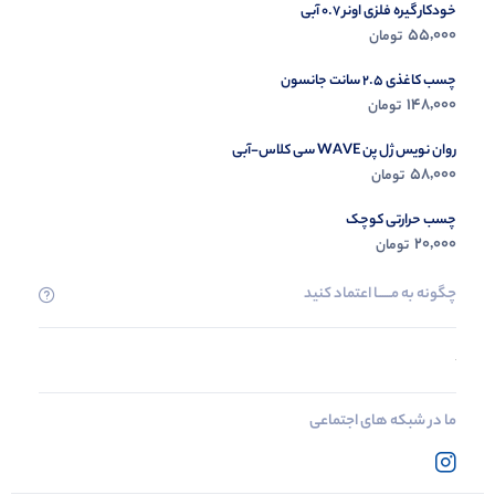
خودکار گیره فلزی اونر 0.7 آبی
55,000
تومان
چسب کاغذی 2.5 سانت جانسون
148,000
تومان
روان نویس ژل پن WAVE سی کلاس-آبی
58,000
تومان
چسب حرارتی کوچک
20,000
تومان
چگونه به مــــــا اعتماد کنید
ما در شبکه های اجتماعی