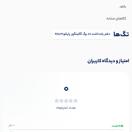
باشد.
کالاهای مشابه
تگ‌ها
دفتر یادداشت 80 برگ گالینگور پاپکو 611809
امتیاز و دیدگاه کاربران
0
0
تعداد امتیازها
0
0 نفر
مثبت