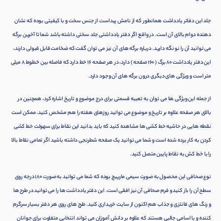
جلد این دفاتر یادداشت همانطور که از نامش پیداست از جنس سخت و با کیفیتی بوده که نشان
دهنده دوام بالای آن است. در واقع اگر دفتر یادداشتی جلد سختی داشته باشد شما تا آخرین برگه
می توانید آن را نو نگه دارید. درباره برگه های آن نیز می توان گفت که ضخامت قابل قبولی دارند،
این دفتر یادداشت 80 برگ ( 160 صفحه ) دارد، در هر صفحه 16 خط دارد که فاصله بین خطوط 8 میلی
متر است و ویژگی های دیگری درون برگه های آن وجود دارد.
از جمله این ویژگی ها می توان به تعبیه قسمتی برای درج موضوع و تاریخ اشاره کرد، همچنین در
بالای هر صفحه علاوه بر تاریخ و موضوع می توانید روزهای هفته را هم مشخص کنید. ممکن است
نقطه هایی در حاشیه خط کشی ها مشاهده کنید که باید بدانید این نقاط برای سهولت خط کشی
کردن به کار برده شده است و شما می توانید یک صفحه شطرنجی داشته باشید اگر تمامی نقاط بالا
را با خط کش به نقاط پایین متصل کنید.
نوع صحافی این محصول به صورت سیمی مارپیچ بوده که شما می توانید به صورت 180 درجه روی
سطح آن را باز کنید و فرم صحافی آن نیز افقی است. این دفتر یادداشت ها را می توانید در طرح ها
و رنگ های فانتزی و جذاب هم اکنون از سایت خریداری کنید. طرح های روی هر دفتر بسیار سرگرم
کننده و با اسامی جالبی هستند که علاوه بر دانش آموزان می تواند انتخابی متفاوت برای جوانان