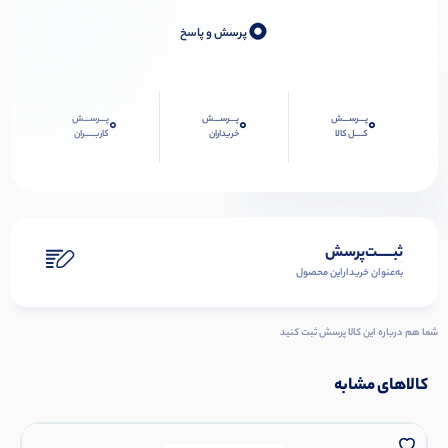
0
پرسش و پاسخ
پـــرســـش
پـــرســـش
پـــرســـش
0
0
0
کــــل کالا
خریداران
کاربـــــران
ثبـــــت‌پرسش
به‌عنوان ‌خریدار‌این‌ محصول
شما هم درباره این کالا پرسش ثبت کنید
کالاهای مشابه