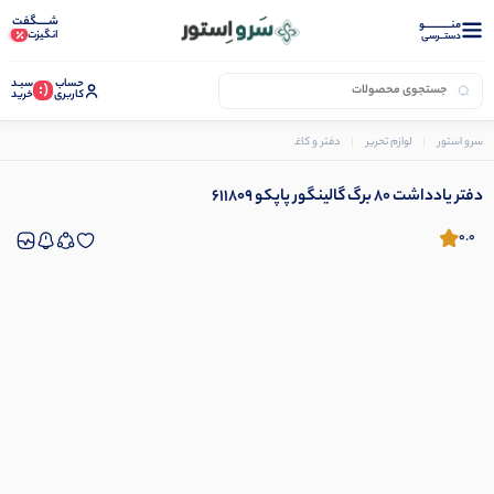
شـــــگفت
منــــــــــــو
انگیزت
دستــرسی
حساب
سبـد
(:
کاربری
خرید
سرو استور
لوازم تحریر
دفتر و کاغذ
دفتر و دفترچه یادداشت
دفتر یادداشت 80 برگ گالینگور پاپکو 611809
دفتر یادداشت 80 برگ گالینگور پاپکو 611809
0.0