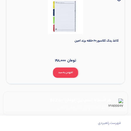
کاغذ یدک کلاسور 20 حلقه برند امین
تومان
198,000
افزودن به سبد
هر قسط با اسنپ‌پی:
تومان
57,250
۴ قسط ماهانه. بدون سود، چک و ضامن.
فهرست راهبردی