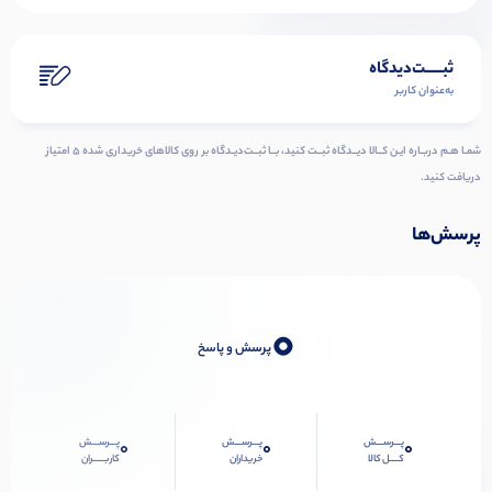
ثبـــــت‌دیدگاه
به‌عنوان کاربر
شمـا هـم دربـاره ایـن کــالا دیــدگاه ثبــت کنید، بــا ثبــت‌دیـدگاه بر روی کالاهای خریداری شده ۵ امتیاز
دریافت کنید.
پرسش‌ها
0
پرسش و پاسخ
پـــرســـش
پـــرســـش
پـــرســـش
0
0
0
کــــل کالا
خریداران
کاربـــــران