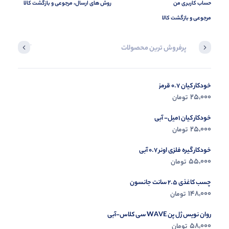
حساب کاربری من
روش های ارسال، مرجوعی و بازگشت کالا
مرجوعی و بازگشت کالا
پرفروش ترین محصولات
آخرین محصول
خودکار کیان 0.7 قرمز
در حال ب
25,000
تومان
مشاه
خودکار کیان 1میل- آبی
25,000
تومان
خودکار گیره فلزی اونر 0.7 آبی
55,000
تومان
چسب کاغذی 2.5 سانت جانسون
148,000
تومان
روان نویس ژل پن WAVE سی کلاس-آبی
58,000
تومان