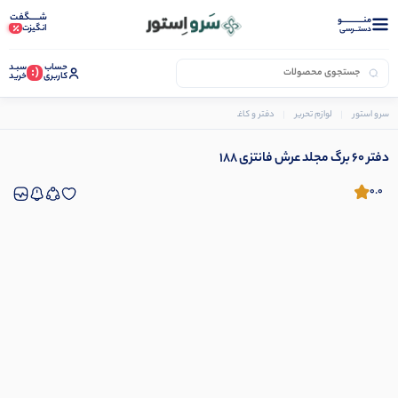
شـــــگفت
منــــــــــــو
انگیزت
دستــرسی
حساب
سبـد
(:
کاربری
خرید
سرو استور
لوازم تحریر
دفتر و کاغذ
دفتر و دفترچه یادداشت
دفتر 60 برگ مجلد عرش فانتزی 188
دفتر 60 برگ مجلد عرش فانتزی 188
0.0