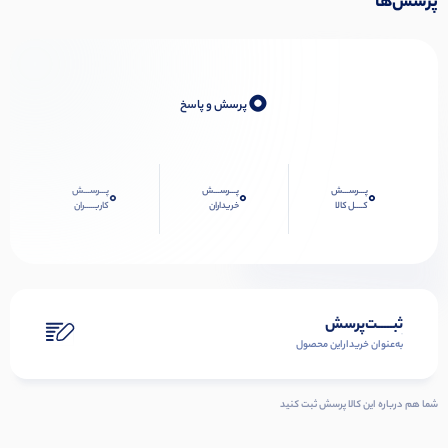
پرسش‌ها
0
پرسش و پاسخ
پـــرســـش
پـــرســـش
پـــرســـش
0
0
0
کــــل کالا
خریداران
کاربـــــران
ثبـــــت‌پرسش
به‌عنوان ‌خریدار‌این‌ محصول
شما هم درباره این کالا پرسش ثبت کنید