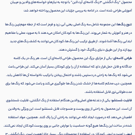
محصول “رنگ انگشتی 3 رنگ کاسه‌ای آرت لاین” با توجه به نیازها و خواسته‌های والدین و مربیان
آموزشی طراحی شده است. در ادامه به بررسی جزئیات این محصول پرداخته خواهد شد:
تنوع رنگ‌ها:
این مجموعه شامل سه رنگ اصلی یعنی آبی، زرد و قرمز است که از جمله مهم‌ترین رنگ‌ها
در هنر و آموزش به شمار می‌روند. این رنگ‌ها به کودکان امکان می‌دهند تا به صورت عملی با مفاهیم
ابتدایی رنگ‌ها آشنا شوند. از طریق ترکیب این رنگ‌ها، کودکان می‌توانند به کشف رنگ‌های جدید
بپردازند و از این طریق دنیای رنگارنگ خود را گسترش دهند.
طراحی کاسه‌ای:
یکی از مزایای بزرگ این محصول، طراحی کاسه‌ای آن است. هر رنگ در یک کاسه
جداگانه و قابل حمل قرار دارد که استفاده از آن را برای کودکان بسیار آسان می‌کند. این طراحی باعث
می‌شود که رنگ‌ها به راحتی در دسترس باشند و احتمال ریختن یا ترکیب ناخواسته آن‌ها کاهش یابد.
همچنین، درب محکم کاسه‌ها از خشک شدن رنگ‌ها جلوگیری می‌کند و باعث می‌شود که رنگ‌ها برای
مدت طولانی‌تری قابل استفاده باشند.
قابلیت شستشو:
یکی از دغدغه‌های اصلی والدین هنگام استفاده از رنگ انگشتی، قابلیت شستشوی
آن است. این محصول به راحتی از روی پوست و منسوجات قابل شستشو است. این ویژگی به والدین
اطمینان می‌دهد که در صورت ایجاد لکه، می‌توانند به راحتی آن را پاک کنند. همچنین، مواد استفاده
شده در ساخت این رنگ‌ها هیچ گونه حساسیت یا عوارض جانبی بر روی پوست کودکان ایجاد نمی‌کنند.
ایمنی:
امنیت و ایمنی کودکان در استفاده از محصولات رنگی بسیار حائز اهمیت است. رنگ انگشتی 3