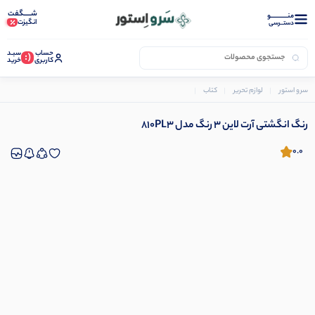
شـــــگفت
منــــــــــــو
انگیزت
دستــرسی
حساب
سبـد
(:
کاربری
خرید
سرو استور
لوازم تحریر
کتاب
رنگ آمیزی
رنگ انگشتی آرت لاین 3 رنگ مدل 810PL3
رنگ انگشتی آرت لاین 3 رنگ مدل 810PL3
0.0