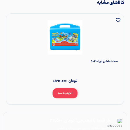
کالاهای مشابه
ست نقاشی آریا 6030
تومان
1,590,000
افزودن به سبد
هر قسط با اسنپ‌پی:
تومان
34,500
۴ قسط ماهانه. بدون سود، چک و ضامن.