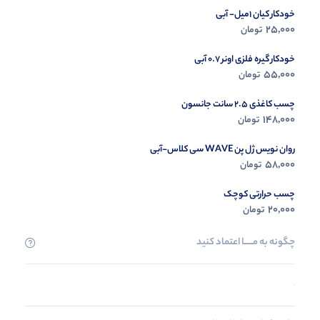
خودکار کیان 1میل- آبی
25,000
تومان
خودکار گیره فلزی اونر 0.7 آبی
55,000
تومان
چسب کاغذی 2.5 سانت جانسون
148,000
تومان
روان نویس ژل پن WAVE سی کلاس-آبی
58,000
تومان
چسب حرارتی کوچک
20,000
تومان
چگونه به مــــــا اعتماد کنید