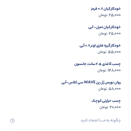
خودکار کیان 0.7 قرمز
در حال ب
25,000
تومان
مشاه
خودکار کیان 1میل- آبی
25,000
تومان
خودکار گیره فلزی اونر 0.7 آبی
55,000
تومان
چسب کاغذی 2.5 سانت جانسون
148,000
تومان
روان نویس ژل پن WAVE سی کلاس-آبی
58,000
تومان
چسب حرارتی کوچک
20,000
تومان
چگونه به مــــــا اعتماد کنید