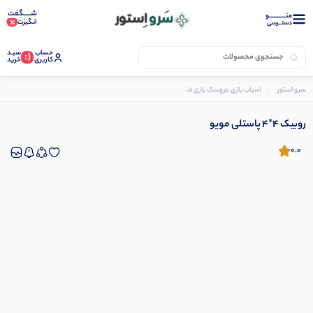
شـــــگفت
منــــــــــــو
انگیزت
دستــرسی
حساب
سبـد
(:
کاربری
خرید
سرو استور
اسباب بازی عروسک بازی فکری
روبیک 4*4 پاستلی مویو
روبیک 4*4 پاستلی مویو
0.0