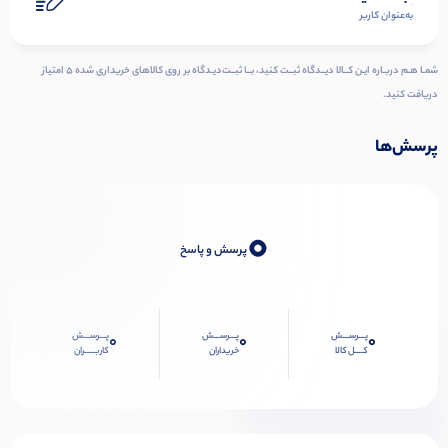
به‌عنوان کاربر
شمـا هـم دربـاره ایـن کــالا دیــدگاه ثبــت کنید، بــا ثبــت‌دیـدگاه بر روی کالاهای خریداری شده ۵ امتیاز
دریافت کنید.
پرسش‌ها
0
پرسش و پاسخ
پـــرســـش
پـــرســـش
پـــرســـش
0
0
0
کــــل کالا
خریداران
کاربـــــران