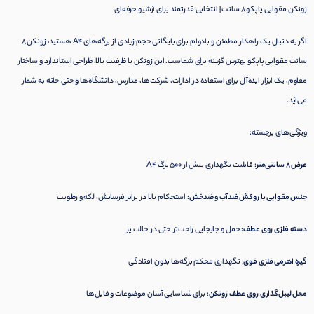
زونکن مقوایی پاپکو ۸ سانت | انتخابی قدرتمند برای آرشیو حرفه‌ای
اگر به دنبال یک راهکار مطمئن و بادوام برای بایگانی حجم زیادی از برگه‌های A4 هستید، زونکن ۸
سانت مقوایی پاپکو بهترین گزینه برای شماست. این زونکن با ظرفیت بالا، طراحی استاندارد و ساختار
مقاوم، یک ابزار ایده‌آل برای استفاده در ادارات، شرکت‌ها، مدارس، دانشگاه‌ها و حتی خانه به شمار
می‌آید.
ویژگی‌های برجسته:
عرض ۸ سانتی‌متر
: قابلیت نگهداری بیش از ۵۰۰ برگ A4
جنس مقوایی با روکش ضدآب و ضدخش
: استحکام بالا در برابر فرسایش، لکه و رطوبت
دسته فلزی روی عطف:
حمل و جابجایی راحت‌تر حتی در حالت پر
گیره اهرمی فلزی قوی
: نگهداری محکم برگه‌ها بدون افتادگی
محل لیبل‌گذاری روی عطف زونکن
: برای شناسایی آسان موضوعات و فایل‌ها