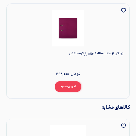
زونکن 4 سانت متالیک 815 پاپکو- بنفش
تومان
498,000
افزودن به سبد
کالاهای مشابه