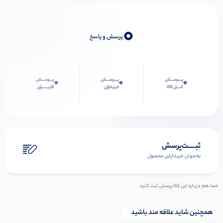
0
پرسش و پاسخ
پـــرســـش
پـــرســـش
پـــرســـش
0
0
0
کــــل کالا
خریداران
کاربـــــران
ثبـــــت‌پرسش
به‌عنوان ‌خریدار‌این‌ محصول
شما هم درباره این کالا پرسش ثبت کنید
همچنین شاید علاقه مند باشید