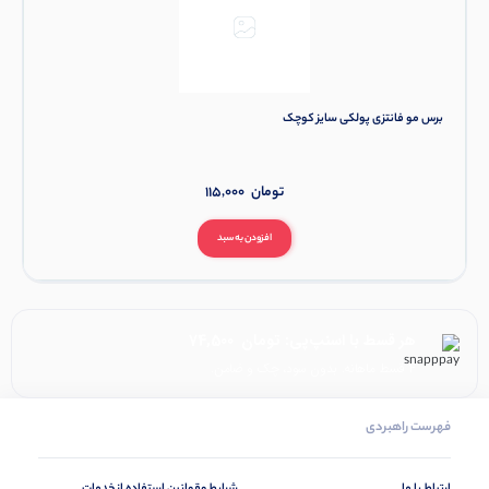
برس مو فانتزی پولکی سایز کوچک
تومان
115,000
افزودن به سبد
هر قسط با اسنپ‌پی:
تومان
74,500
۴ قسط ماهانه. بدون سود، چک و ضامن.
فهرست راهبردی
ارتباط با ما
شرایط وقوانین استفاده از خدمات