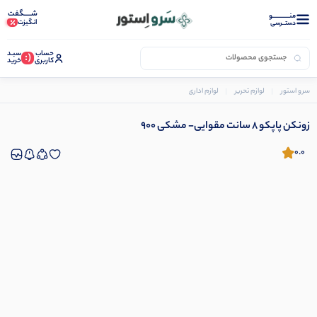
شـــــگفت
منــــــــــــو
انگیزت
دستــرسی
حساب
سبـد
(:
کاربری
خرید
سرو استور
لوازم تحریر
لوازم اداری
لوازم بایگانی
زونکن
زونکن پاپکو 8 سانت مقوایی- مشکی 900
زونکن پاپکو 8 سانت مقوایی- مشکی 900
0.0