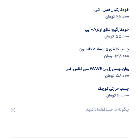
خودکار کیان 1میل- آبی
25,000
تومان
خودکار گیره فلزی اونر 0.7 آبی
55,000
تومان
چسب کاغذی 2.5 سانت جانسون
148,000
تومان
روان نویس ژل پن WAVE سی کلاس-آبی
58,000
تومان
چسب حرارتی کوچک
20,000
تومان
چگونه به مــــــا اعتماد کنید