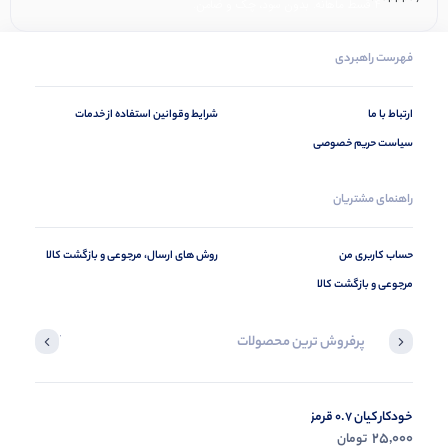
۴ قسط ماهانه. بدون سود، چک و ضامن.
فهرست راهبردی
ارتباط با ما
شرایط وقوانین استفاده از خدمات
سیاست حریم خصوصی
راهنمای مشتریان
حساب کاربری من
روش های ارسال، مرجوعی و بازگشت کالا
مرجوعی و بازگشت کالا
پرفروش ترین محصولات
آخرین محصول
خودکار کیان 0.7 قرمز
در حال ب
25,000
تومان
مشاه