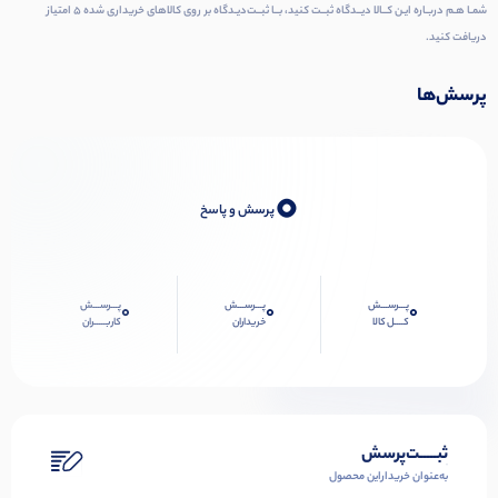
شمـا هـم دربـاره ایـن کــالا دیــدگاه ثبــت کنید، بــا ثبــت‌دیـدگاه بر روی کالاهای خریداری شده ۵ امتیاز
دریافت کنید.
پرسش‌ها
0
پرسش و پاسخ
پـــرســـش
پـــرســـش
پـــرســـش
0
0
0
کــــل کالا
خریداران
کاربـــــران
ثبـــــت‌پرسش
به‌عنوان ‌خریدار‌این‌ محصول