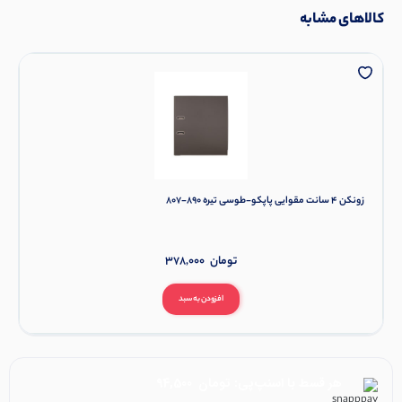
کالاهای مشابه
زونکن 4 سانت مقوایی پاپکو-طوسی تیره 890-807
تومان
378,000
افزودن به سبد
هر قسط با اسنپ‌پی:
تومان
94,500