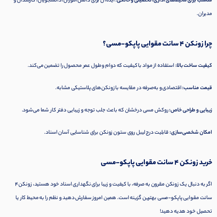
مناسب برای محیط‌های اداری، تحصیلی و خانگی:
ایده‌آل برای دانش‌آموزان، دانشجویان، کارمندان و
مدیران.
چرا زونکن 4 سانت مقوایی پاپکو-مسی؟
کیفیت ساخت بالا:
استفاده از مواد با کیفیت که دوام و طول عمر محصول را تضمین می‌کند.
قیمت مناسب:
اقتصادی و به‌صرفه در مقایسه با زونکن‌های پلاستیکی مشابه.
زیبایی و طراحی خاص:
روکش مسی درخشان که باعث جلب توجه و زیبایی دفتر کار شما می‌شود.
امکان شخصی‌سازی:
قابلیت درج لیبل روی ستون زونکن برای شناسایی آسان اسناد.
خرید زونکن 4 سانت مقوایی پاپکو-مسی
اگر به دنبال یک زونکن مقرون به صرفه، با کیفیت و زیبا برای نگهداری اسناد خود هستید، زونکن 4
سانت مقوایی پاپکو-مسی بهترین گزینه است. همین امروز سفارش دهید و نظم را به محیط کار یا
تحصیل خود هدیه دهید!