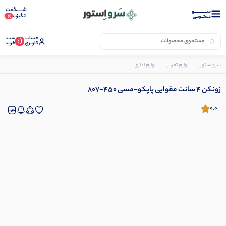
شـــــگفت
منــــــــــــو
انگیزت
دستــرسی
حساب
سبـد
(:
کاربری
خرید
سرو استور
لوازم تحریر
لوازم اداری
لوازم بایگانی
زونکن
زونکن 4 سانت مقوایی پاپکو-مسی 450-807
زونکن 4 سانت مقوایی پاپکو-مسی 450-807
0.0