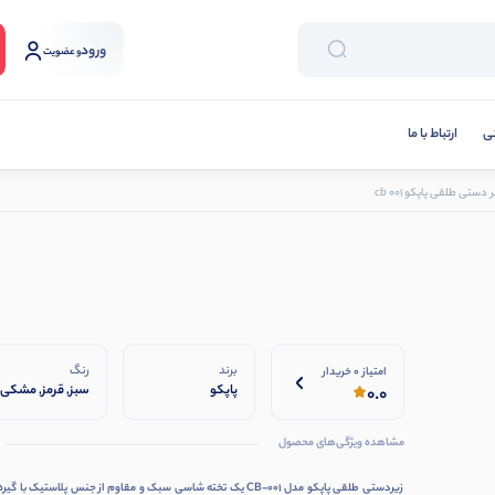
ورود
و عضویت
نی
ارتباط با ما
ر دستی طلقی پاپکو cb 001
برند
رنگ
امتیاز 0 خریدار
پاپکو
سبز, قرمز, مشکی,
0.0
نارنجی
مشاهده ویژگی‌های محصول
زیردستی طلقی پاپکو مدل CB-001 یک تخته شاسی سبک و مقاوم از جنس پلاستیک با گی