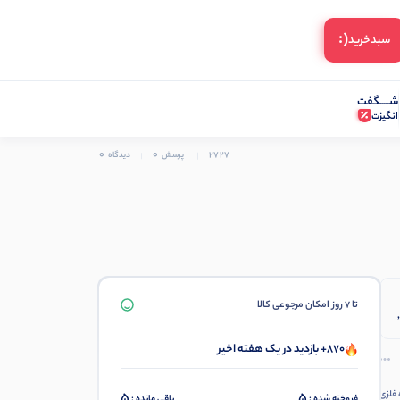
(:
سبد‌خرید
شـــــگفت
انگیزت
0
0
2727
پرسش
دیدگاه
تا 7 روز امکان مرجوعی کالا
870+ بازدید در یک هفته اخیر
ره فلزی
5
5
فروخته شده :
باقی مانده :