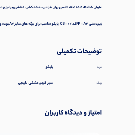
عنوان شناخته شده
تخته شاسی
برای طراحی، نقشه کشی، نقاشی و یا برای نت
زیردستی PP – A4کدCB – 001 پاپکو مناسب برای برگه های سایز A4 بوده و در رنگ بندی متنوع تولید و عرضه می شود.
توضیحات تکمیلی
پاپکو
برند
سبز, قرمز, مشکی, نارنجی
رنگ
امتیاز و دیدگاه کاربران