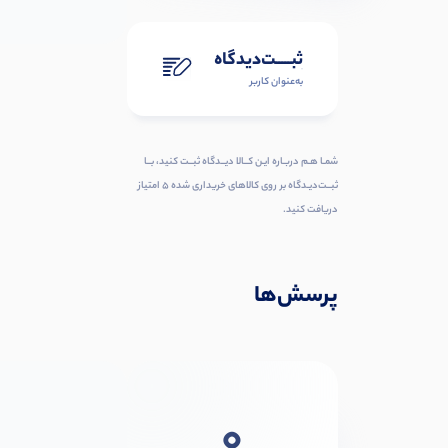
ثبـــــت‌دیدگاه
به‌عنوان کاربر
شمـا هـم دربـاره ایـن کــالا دیــدگاه ثبــت کنید، بــا
ثبــت‌دیـدگاه بر روی کالاهای خریداری شده ۵ امتیاز
دریافت کنید.
پرسش‌ها
0