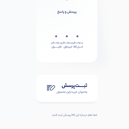
پرسش و پاسخ
0
0
0
پـــرســـش
پـــرســـش
پـــرســـش
کــــل کالا
خریداران
کاربـــــران
ثبـــــت‌پرسش
به‌عنوان ‌خریدار‌این‌ محصول
شما هم درباره این کالا پرسش ثبت کنید