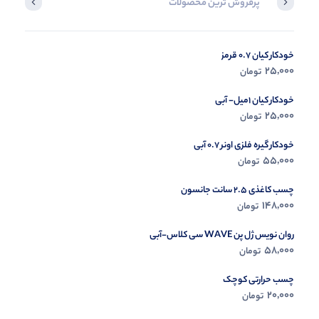
پرفروش ترین محصولات
آخرین محصول
خودکار کیان 0.7 قرمز
در حال ب
25,000
تومان
مشاه
خودکار کیان 1میل- آبی
25,000
تومان
خودکار گیره فلزی اونر 0.7 آبی
55,000
تومان
چسب کاغذی 2.5 سانت جانسون
148,000
تومان
روان نویس ژل پن WAVE سی کلاس-آبی
58,000
تومان
چسب حرارتی کوچک
20,000
تومان