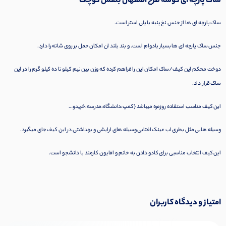
ساک پارچه ای گوشه طرح اصفهان بنفش کوچک
ساک پارچه ای ها از جنس نخ پنبه یا پلی استر است.
جنس ساک پارچه ای ها بسیار بادوام است. و بند بلند ان امکان حمل بر روی شانه را دارد.
دوخت محکم این کیف/ساک امکان این را فراهم کرده که وزن بین نیم کیلو تا ده کیلو گرم را در این
ساک قرار داد.
این کیف مناسب استفاده روزمره میباشد {کمپ،دانشگاه،مدرسه،خریدو…
وسیله هایی مثل بطری اب عینک افتابی وسیله های ارایشی و بهداشتی در این کیف جای میگیرد.
این کیف انتخاب مناسبی برای کادو دادن به خانم و اقایون کارمند یا دانشجو است.
امتیاز و دیدگاه کاربران