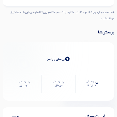
شمـا هـم دربـاره ایـن کــالا دیــدگاه ثبــت کنید، بــا ثبــت‌دیـدگاه بر روی کالاهای خریداری شده ۵ امتیاز
دریافت کنید.
پرسش‌ها
0
پرسش و پاسخ
پـــرســـش
پـــرســـش
پـــرســـش
0
0
0
کــــل کالا
خریداران
کاربـــــران
ثبـــــت‌پرسش