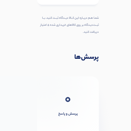
شمـا هـم دربـاره ایـن کــالا دیــدگاه ثبــت کنید، بــا
ثبــت‌دیـدگاه بر روی کالاهای خریداری شده ۵ امتیاز
دریافت کنید.
پرسش‌ها
0
پرسش و پاسخ