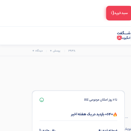
(:
سبد‌خرید
شـــــگفت
انگیزت
0
0
2938
پرسش
دیدگاه
تا 7 روز امکان مرجوعی کالا
640+ بازدید در یک هفته اخیر
کوچک
1
0
فروخته شده :
باقی مانده :