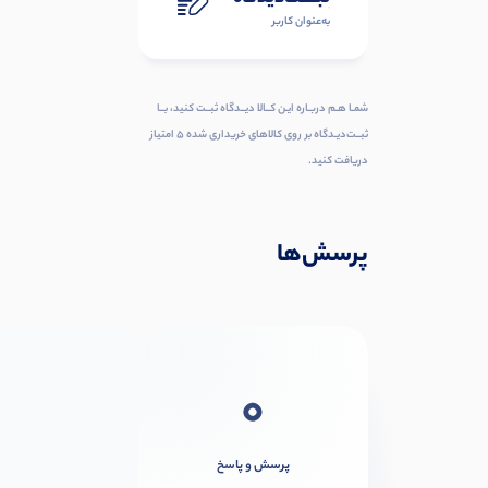
به‌عنوان کاربر
شمـا هـم دربـاره ایـن کــالا دیــدگاه ثبــت کنید، بــا
ثبــت‌دیـدگاه بر روی کالاهای خریداری شده ۵ امتیاز
دریافت کنید.
پرسش‌ها
0
پرسش و پاسخ