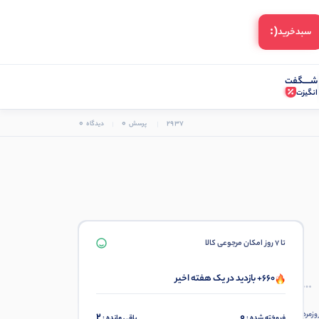
(:
سبد‌خرید
شـــــگفت
انگیزت
0
0
2937
پرسش
دیدگاه
تا 7 روز امکان مرجوعی کالا
660+ بازدید در یک هفته اخیر
وزمره
2
0
فروخته شده :
باقی مانده :