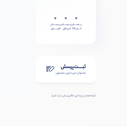
0
0
0
پـــرســـش
پـــرســـش
پـــرســـش
کــــل کالا
خریداران
کاربـــــران
ثبـــــت‌پرسش
به‌عنوان ‌خریدار‌این‌ محصول
شما هم درباره این کالا پرسش ثبت کنید