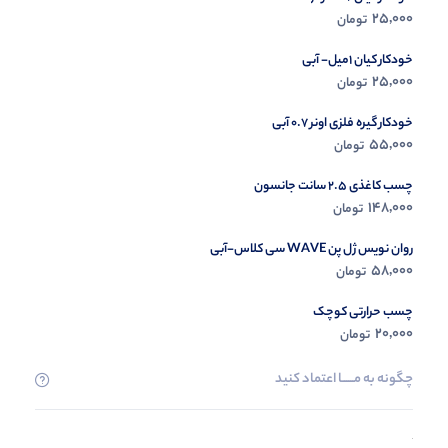
25,000
تومان
مشاه
خودکار کیان 1میل- آبی
25,000
تومان
خودکار گیره فلزی اونر 0.7 آبی
55,000
تومان
چسب کاغذی 2.5 سانت جانسون
148,000
تومان
روان نویس ژل پن WAVE سی کلاس-آبی
58,000
تومان
چسب حرارتی کوچک
20,000
تومان
چگونه به مــــــا اعتماد کنید