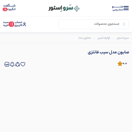
شـــــگفت
منــــــــــــو
انگیزت
دستــرسی
حساب
سبـد
(:
کاربری
خرید
سرو استور
لوازم تحریر
صابون مدل سیب فانتزی
صابون مدل سیب فانتزی
0.0