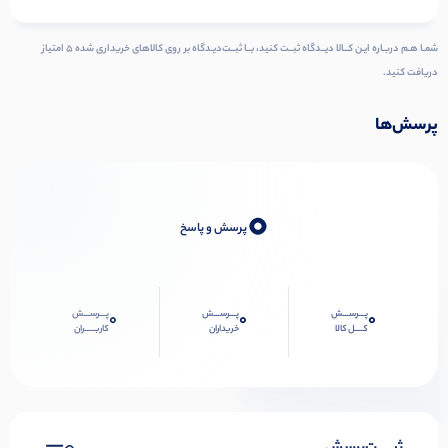
شمـا هـم دربـاره ایـن کــالا دیــدگاه ثبــت کنید، بــا ثبــت‌دیـدگاه بر روی کالاهای خریداری شده ۵ امتیاز
دریافت کنید.
پرسش‌ها
0
پرسش و پاسخ
پـــرســـش
پـــرســـش
پـــرســـش
0
0
0
کــــل کالا
خریداران
کاربـــــران