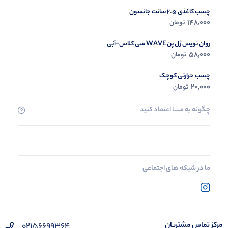
چسب کاغذی 2.5 سانت جانسون
148,000
تومان
روان نویس ژل پن WAVE سی کلاس-آبی
58,000
تومان
چسب حرارتی کوچک
20,000
تومان
چگونه به مــــــا اعتماد کنید
ما در شبکه های اجتماعی
02156699364
مرکز تماس مشتریان