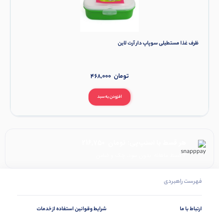
ظرف غذا مستطیلی سوپاپ دار آرت لاین
تومان
468,000
افزودن به سبد
هر قسط با اسنپ‌پی:
تومان
216,750
۴ قسط ماهانه. بدون سود، چک و ضامن.
فهرست راهبردی
ارتباط با ما
شرایط وقوانین استفاده از خدمات