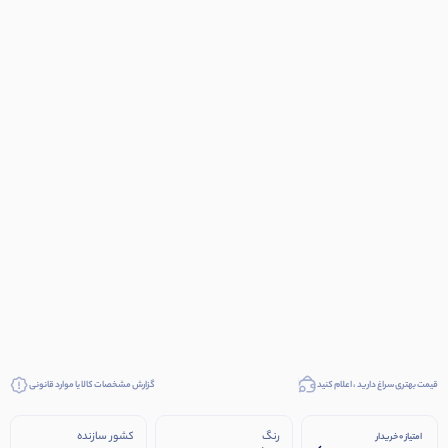
قیمت بهتری سراغ دارید ، اعلام کنید
گزارش مشخصات کالا یا موارد قانونی
رنگ
کشور سازنده
امتیاز 0 خریدار