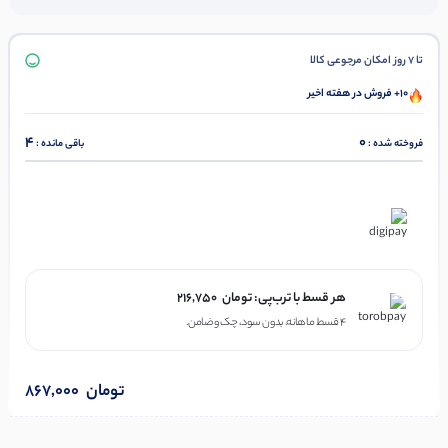
تا 7 روز امکان مرجوعی کالا
10+ فروش در هفته اخیر
4
0
فروخته شده :
باقی مانده :
در ۴ قسط با دیجی‌پی
هر قسط با ترب‌پی:
تومان
216,750
۴ قسط ماهانه. بدون سود، چک و ضامن.
تومان
867,000