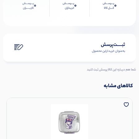
پـــرســـش
پـــرســـش
پـــرســـش
0
0
0
کــــل کالا
خریداران
کاربـــــران
ثبـــــت‌پرسش
به‌عنوان ‌خریدار‌این‌ محصول
شما هم درباره این کالا پرسش ثبت کنید
کالاهای مشابه