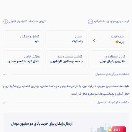
قیمت بهتری سراغ دارید ، اعلام کنید
گزارش مشخصات کالا یا موارد قانونی
جنس
قاشق و چنگال
امتیاز 0 خریدار
0.0
پلاستیک
دارد
قابل استفاده در
قابلیت شست و شو
ویژگی خاص
ماکروویو یخچال فریزر
با دست و ماشین ظرفشویی
داخل ظرف منقسم است و
می توانید انواع خوراکی را
بدون آنکه با هم ترکیب
مشاهده ویژگی‌های محصول
شوند، در ظرف بریزید.
قابلیت استفاده به صورت
یک یا دو طبقه ارای سوپاپ
ظرف غذا مستطیلی سوپاپ دار آرت لاین، با طراحی مقاوم و درب ضد نشتی، بهترین انتخاب برای نگهداری و
روی درب
حمل آسان و بهداشتی غذا در سفر و محل کار است.
مشاهده توضیحات محصول
ارسال رایگان برای خرید بالای دو میلیون تومان