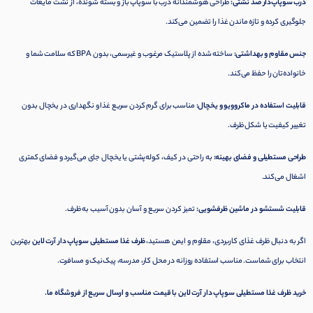
درب سوپاپ‌دار ضد نشتی:
طراحی هوشمندانه درب با سوپاپ باز و بسته شونده، از نشت مایعات
جلوگیری کرده و تازه ماندن غذا را تضمین می‌کند.
جنس مقاوم و بهداشتی:
ساخته شده از پلاستیک مرغوب و غیرسمی، بدون BPA که سلامت شما و
خانواده‌تان را حفظ می‌کند.
قابلیت استفاده در ماکروویو و یخچال:
مناسب برای گرم کردن سریع غذا و نگهداری در یخچال بدون
تغییر کیفیت یا شکل ظرف.
طراحی مستطیلی و فضای بهینه:
به راحتی در کیف، کوله‌پشتی یا یخچال جای می‌گیرد و فضای کمتری
اشغال می‌کند.
قابلیت شستشو در ماشین ظرفشویی:
تمیز کردن سریع و آسان بدون آسیب به ظرف.
اگر به دنبال ظرف غذای کاربردی، مقاوم و ایمن هستید،
ظرف غذا مستطیلی سوپاپ دار آرت لاین
بهترین
انتخاب برای شماست. مناسب استفاده روزانه در محل کار، مدرسه، پیک‌نیک و مسافرت.
خرید ظرف غذا مستطیلی سوپاپ دار آرت لاین با قیمت مناسب و ارسال سریع از فروشگاه ما.