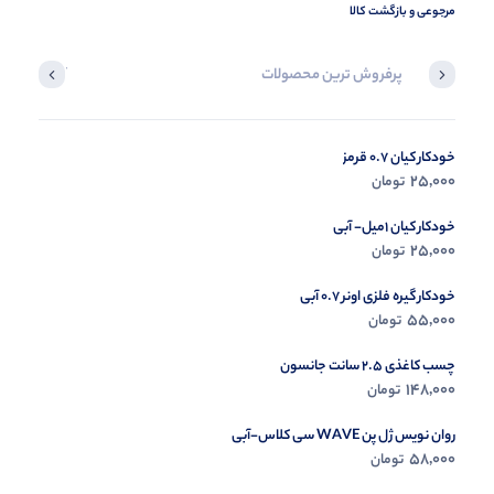
مرجوعی و بازگشت کالا
پرفروش ترین محصولات
آخرین محصول
خودکار کیان 0.7 قرمز
در حال ب
25,000
تومان
مشاه
خودکار کیان 1میل- آبی
25,000
تومان
خودکار گیره فلزی اونر 0.7 آبی
55,000
تومان
چسب کاغذی 2.5 سانت جانسون
148,000
تومان
روان نویس ژل پن WAVE سی کلاس-آبی
58,000
تومان