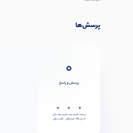
دریافت کنید.
پرسش‌ها
0
پرسش و پاسخ
0
0
0
پـــرســـش
پـــرســـش
پـــرســـش
کــــل کالا
خریداران
کاربـــــران