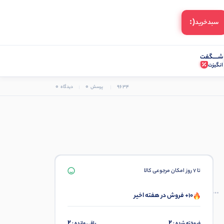
(:
سبد‌خرید
شـــــگفت
انگیزت
0
0
9634
پرسش
دیدگاه
تا 7 روز امکان مرجوعی کالا
10+ فروش در هفته اخیر
2
2
فروخته شده :
باقی مانده :