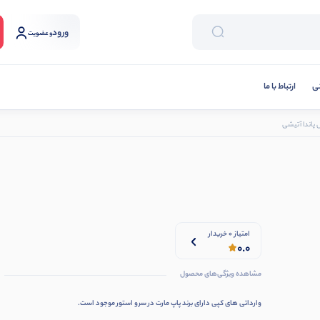
ورود
و عضویت
نی
ارتباط با ما
پاندا آتیشی
امتیاز 0 خریدار
0.0
مشاهده ویژگی‌های محصول
وارداتی های کپی دارای برند پاپ مارت در
سرو استو
ر موجود است.