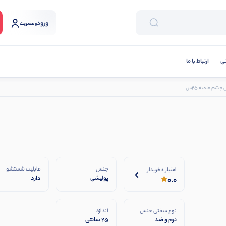
ورود
و عضویت
نی
ارتباط با ما
شم قلمبه 25س
جنس
قابلیت شستشو
امتیاز 0 خریدار
پولیشی
دارد
0.0
نوع سختی جنس
اندازه
نرم و ضد
25 سانتی