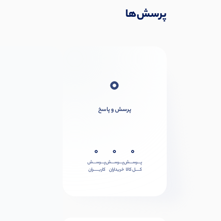
پرسش‌ها
0
پرسش و پاسخ
0
0
0
پـــرســـش
پـــرســـش
پـــرســـش
کــــل کالا
خریداران
کاربـــــران