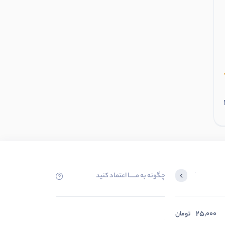
عروسک آویز پنگوئن
2
عدد موجود
افزودن به سبد
چگونه به مــــــا اعتماد کنید
آخرین محصولاتی که بازدید کردید
25,000
در حال بارگیری ...
تومان