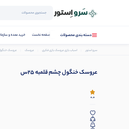
صفحه نخست
خرید عمده و سازما
دسته بندی محصولات
سرو استور
اسباب بازی عروسک بازی فکری
عروسک
عروسک خنگول چ
عروسک خنگول چشم قلمبه 25س
0.0