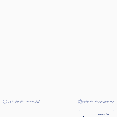
قیمت بهتری سراغ دارید ، اعلام کنید
گزارش مشخصات کالا یا موارد قانونی
امتیاز 0 خریدار