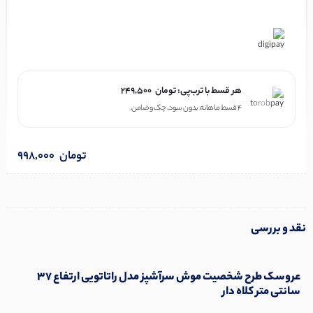
در ۴ قسط با دیجی‌پی
هر قسط با ترب‌پی:
تومان
249,500
۴ قسط ماهانه. بدون سود، چک و ضامن.
تومان
998,000
نقد و بررسی
عروسک طرح شخصیت موش سرآشپز مدل راتاتویی ارتفاع 37
سانتی متر کلاه دار