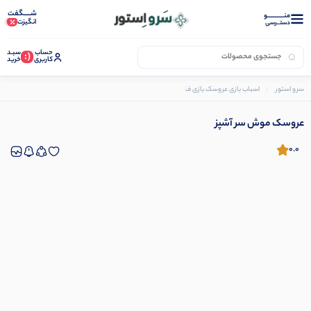
شـــــگفت
منــــــــــــو
انگیزت
دستــرسی
حساب
سبـد
(:
کاربری
خرید
سرو استور
اسباب بازی عروسک بازی فکری
عروسک
عروسک موش سر آشپز
عروسک موش سر آشپز
0.0