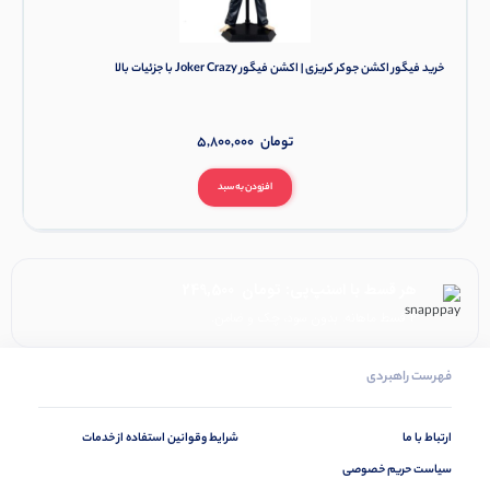
خرید فیگور اکشن جوکر کریزی | اکشن فیگور Joker Crazy با جزئیات بالا
تومان
5,800,000
افزودن به سبد
هر قسط با اسنپ‌پی:
تومان
249,500
۴ قسط ماهانه. بدون سود، چک و ضامن.
فهرست راهبردی
ارتباط با ما
شرایط وقوانین استفاده از خدمات
سیاست حریم خصوصی