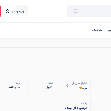
ورود
و عضویت
نی
ارتباط با ما
حجم
برند
امتیاز 0 خریدار
20میل
with you
0.0
رایحه
ترکیبی از گل ارکیده