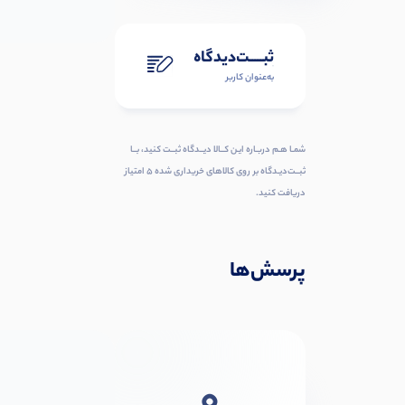
ثبـــــت‌دیدگاه
به‌عنوان کاربر
شمـا هـم دربـاره ایـن کــالا دیــدگاه ثبــت کنید، بــا
ثبــت‌دیـدگاه بر روی کالاهای خریداری شده ۵ امتیاز
دریافت کنید.
پرسش‌ها
0