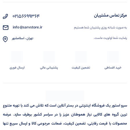
02156699364
مرکز تماس مشتریان
info @sarvstore.ir
به صورت شبانه روزی پشتیبان شما هستیم
رضایت شما اولویت ماست.
تهران ، اسلامشهر
خرید اقساطی
تضمین کیفیت
پشتیبانی عالی
ارسال فوری
سرو استور یک فروشگاه اینترنتی در بستر آنلاین است که تلاش می کند با تهیه متنوع
ترین گروه های کالایی نیاز هموطنان عزیز را در سراسر کشور برطرف سازد. عرضه
محصولات با قیمت رقابتی، تضمین کیفیت، ضمانت مرجوعی کالا و ارسال سریع تنها