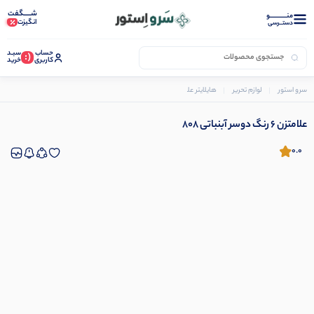
شـــــگفت
منــــــــــــو
انگیزت
دستــرسی
حساب
سبـد
(:
کاربری
خرید
سرو استور
لوازم تحریر
هایلایتر علامت زن
علامتزن 6 رنگ دوسر آبنباتی 808
علامتزن 6 رنگ دوسر آبنباتی 808
0.0