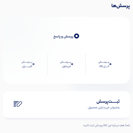
پرسش‌ها
0
پرسش و پاسخ
پـــرســـش
پـــرســـش
پـــرســـش
0
0
0
کــــل کالا
خریداران
کاربـــــران
ثبـــــت‌پرسش
به‌عنوان ‌خریدار‌این‌ محصول
شما هم درباره این کالا پرسش ثبت کنید