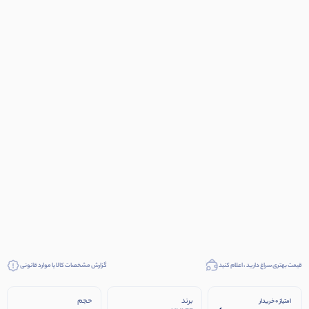
قیمت بهتری سراغ دارید ، اعلام کنید
گزارش مشخصات کالا یا موارد قانونی
برند
حجم
امتیاز 0 خریدار