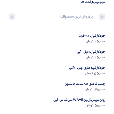
مرجوعی و بازگشت کالا
پرفروش ترین محصولات
آخرین محصول
خودکار کیان 0.7 قرمز
در حال ب
25,000
تومان
مشاه
خودکار کیان 1میل- آبی
25,000
تومان
خودکار گیره فلزی اونر 0.7 آبی
55,000
تومان
چسب کاغذی 2.5 سانت جانسون
148,000
تومان
روان نویس ژل پن WAVE سی کلاس-آبی
58,000
تومان