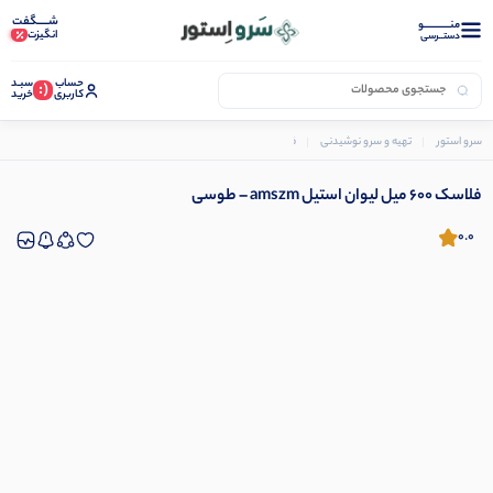
شـــــگفت
منــــــــــــو
انگیزت
دستــرسی
حساب
سبـد
(:
کاربری
خرید
سرو استور
تهیه و سرو نوشیدنی
فلاسک و تراول ماگ
فلاسک 600 میل لیوان استیل amszm – طوسی
فلاسک 600 میل لیوان استیل amszm – طوسی
0.0