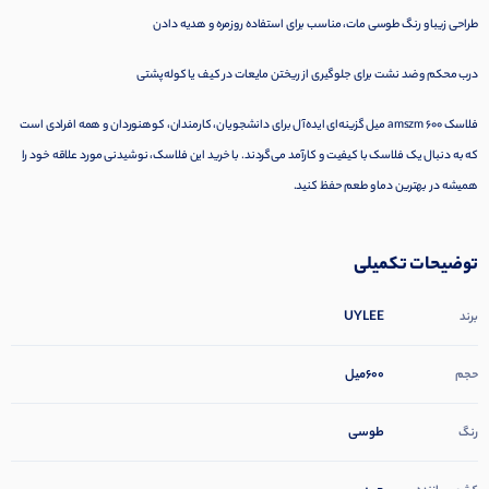
طراحی زیبا و رنگ طوسی مات، مناسب برای استفاده روزمره و هدیه دادن
درب محکم و ضد نشت برای جلوگیری از ریختن مایعات در کیف یا کوله‌پشتی
فلاسک amszm 600 میل گزینه‌ای ایده‌آل برای دانشجویان، کارمندان، کوهنوردان و همه افرادی است
که به دنبال یک فلاسک با کیفیت و کارآمد می‌گردند. با خرید این فلاسک، نوشیدنی مورد علاقه خود را
همیشه در بهترین دما و طعم حفظ کنید.
توضیحات تکمیلی
UYLEE
برند
600میل
حجم
طوسی
رنگ