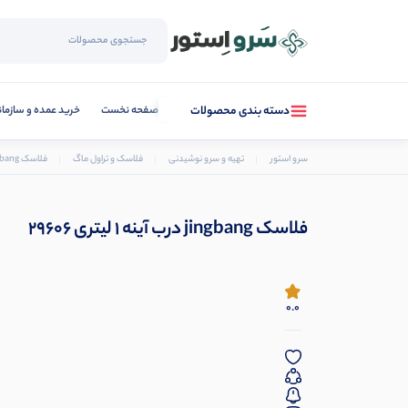
صفحه نخست
خرید عمده و سازما
دسته بندی محصولات
سرو استور
تهیه و سرو نوشیدنی
فلاسک و تراول ماگ
فلاسک jingbang درب آینه 1 لیتری 29606
فلاسک jingbang درب آینه 1 لیتری 29606
0.0