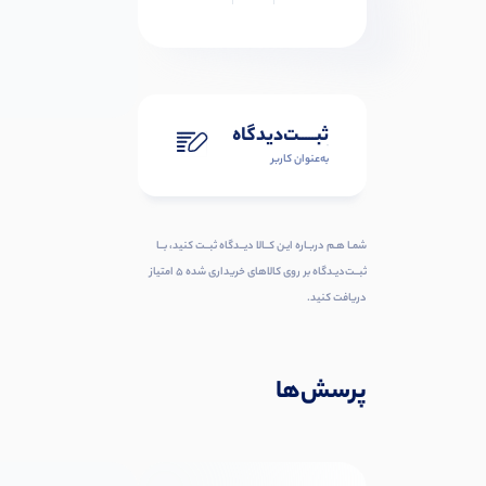
ثبـــــت‌دیدگاه
به‌عنوان کاربر
شمـا هـم دربـاره ایـن کــالا دیــدگاه ثبــت کنید، بــا
ثبــت‌دیـدگاه بر روی کالاهای خریداری شده ۵ امتیاز
دریافت کنید.
پرسش‌ها