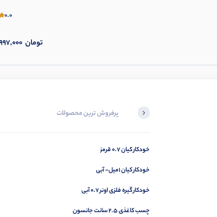
0.0
تومان
997,000
پرفروش ترین محصولات
خودکار کیان 0.7 قرمز
خودکار کیان 1میل- آبی
خودکار گیره فلزی اونر 0.7 آبی
چسب کاغذی 2.5 سانت جانسون