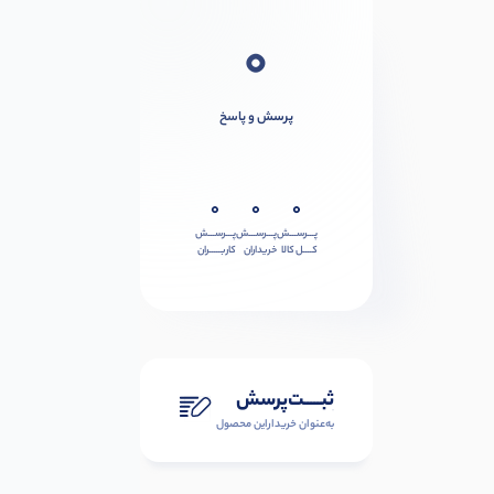
0
پرسش و پاسخ
0
0
0
پـــرســـش
پـــرســـش
پـــرســـش
کــــل کالا
خریداران
کاربـــــران
ثبـــــت‌پرسش
به‌عنوان ‌خریدار‌این‌ محصول