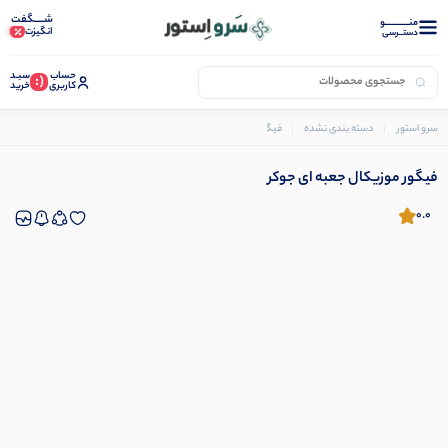
شـــــگفت
منــــــــــــو
انگیزت
دستــرسی
حساب
سبـد
(:
کاربری
خرید
سرو استور
دسته بندی نشده
فیگور موزیکال جعبه ای جوکر
فیگور موزیکال جعبه ای جوکر
0.0