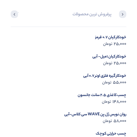
پرفروش ترین محصولات
آخرین محصول
خودکار کیان 0.7 قرمز
در حال ب
25,000
تومان
مشاه
خودکار کیان 1میل- آبی
25,000
تومان
خودکار گیره فلزی اونر 0.7 آبی
55,000
تومان
چسب کاغذی 2.5 سانت جانسون
148,000
تومان
روان نویس ژل پن WAVE سی کلاس-آبی
58,000
تومان
چسب حرارتی کوچک