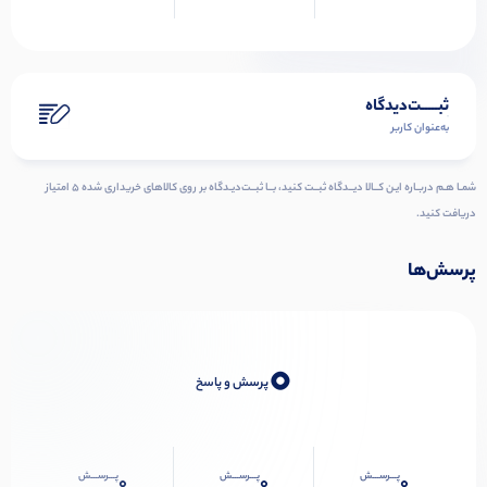
ثبـــــت‌دیدگاه
به‌عنوان کاربر
شمـا هـم دربـاره ایـن کــالا دیــدگاه ثبــت کنید، بــا ثبــت‌دیـدگاه بر روی کالاهای خریداری شده ۵ امتیاز
دریافت کنید.
پرسش‌ها
0
پرسش و پاسخ
پـــرســـش
پـــرســـش
پـــرســـش
0
0
0