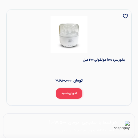
بخور سرد h2o مولکولی 200 میل
تومان
3,680,000
افزودن به سبد
هر قسط با اسنپ‌پی:
تومان
1,097,500
۴ قسط ماهانه. بدون سود، چک و ضامن.