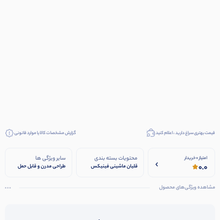
قیمت بهتری سراغ دارید ، اعلام کنید
گزارش مشخصات کالا یا موارد قانونی
محتویات بسته بندی
سایر ویژگی ها
امتیاز 0 خریدار
0.0
قلیان ماشینی فینیکس
طراحی مدرن و قابل حمل
به‌همراه مخزن شیشه‌ای
اندازه‌ی مناسب برای
شلنگ سیلیکونی مشکی
استفاده در خودرو جنس
مشاهده ویژگی‌های محصول
دسته‌ی فلزی آلومینیومی
مقاوم شیشه حرارتی انتقال
کیف مخصوص با لوگوی
دود سرد و خالص عملکرد
طلایی Finix انبر فلزی
بی‌صدا و بدون نشتی
کوچک برای ذغال
شلنگ سیلیکونی