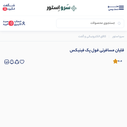
شـــــگفت
منــــــــــــو
انگیزت
دستــرسی
حساب
سبـد
(:
کاربری
خرید
سرو استور
کالای الکترونیکی و گجت
دستگاه بخور
قلیان مسافرتی فول پک فینیکس
قلیان مسافرتی فول پک فینیکس
0.0