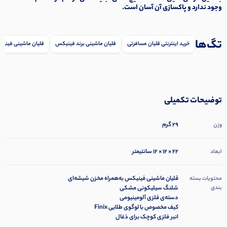
وجود ندارد و پاکسازی آن آسان است.
تگ‌ها
خرید اینترنتی قلیان مسافرتی
قلیان ماشینی برند فینیکس
قلیان ماشینی فینی
توضیحات تکمیلی
29 گرم
وزن
22 × 12 × 12 سانتیمتر
ابعاد
قلیان ماشینی فینیکس به‌همراه مخزن شیشه‌ای
محتویات بسته
بندی
شلنگ سیلیکونی مشکی
دسته‌ی فلزی آلومینیومی
کیف مخصوص با لوگوی طلایی Finix
انبر فلزی کوچک برای ذغال