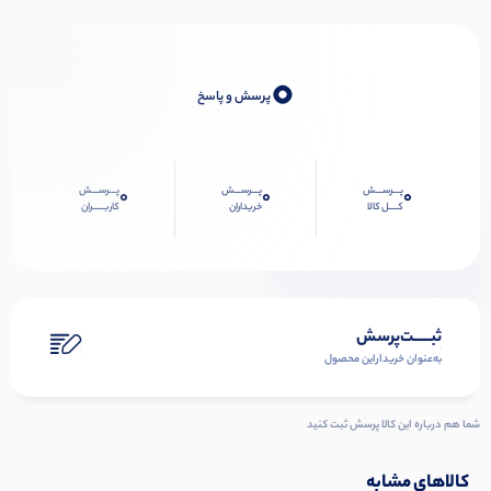
0
پرسش و پاسخ
پـــرســـش
پـــرســـش
پـــرســـش
0
0
0
کــــل کالا
خریداران
کاربـــــران
ثبـــــت‌پرسش
به‌عنوان ‌خریدار‌این‌ محصول
شما هم درباره این کالا پرسش ثبت کنید
کالاهای مشابه