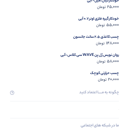
خودکار کیان 1میل- آبی
25,000
تومان
خودکار گیره فلزی اونر 0.7 آبی
55,000
تومان
چسب کاغذی 2.5 سانت جانسون
148,000
تومان
روان نویس ژل پن WAVE سی کلاس-آبی
58,000
تومان
چسب حرارتی کوچک
20,000
تومان
چگونه به مــــــا اعتماد کنید
ما در شبکه های اجتماعی