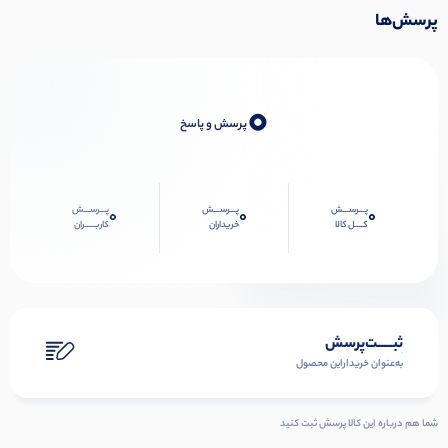
پرسش‌ها
0
پرسش و پاسخ
پـــرســـش
پـــرســـش
پـــرســـش
0
0
0
کــــل کالا
خریداران
کاربـــــران
ثبـــــت‌پرسش
به‌عنوان ‌خریدار‌این‌ محصول
شما هم درباره این کالا پرسش ثبت کنید