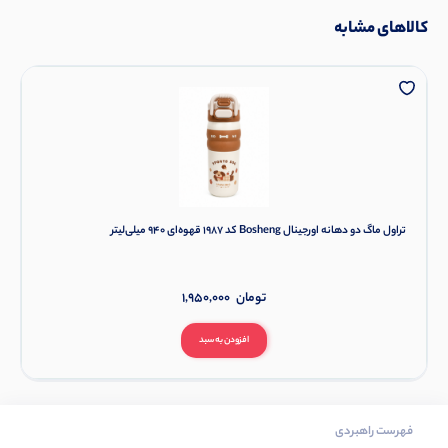
کالاهای مشابه
تراول ماگ دو دهانه اورجینال Bosheng کد 1987 قهوه‌ای 940 میلی‌لیتر
تومان
1,950,000
افزودن به سبد
فهرست راهبردی