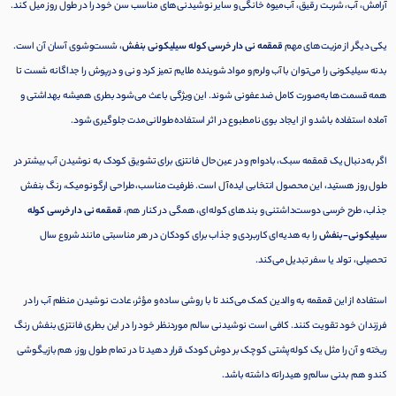
آرامش، آب، شربت رقیق، آب‌میوه خانگی و سایر نوشیدنی‌های مناسب سن خود را در طول روز میل کند.
یکی دیگر از مزیت‌های مهم
قمقمه نی دار خرسی کوله سیلیکونی بنفش
، شست‌وشوی آسان آن است.
بدنه سیلیکونی را می‌توان با آب ولرم و مواد شوینده ملایم تمیز کرد و نی و درپوش را جداگانه شست تا
همه قسمت‌ها به‌صورت کامل ضدعفونی شوند. این ویژگی باعث می‌شود بطری همیشه بهداشتی و
آماده استفاده باشد و از ایجاد بوی نامطبوع در اثر استفاده طولانی‌مدت جلوگیری شود.
اگر به‌دنبال یک قمقمه سبک، بادوام و در عین‌حال فانتزی برای تشویق کودک به نوشیدن آب بیشتر در
طول روز هستید، این محصول انتخابی ایده‌آل است. ظرفیت مناسب، طراحی ارگونومیک، رنگ بنفش
جذاب، طرح خرسی دوست‌داشتنی و بندهای کوله‌ای، همگی در کنار هم،
قمقمه نی دار خرسی کوله
سیلیکونی-بنفش
را به هدیه‌ای کاربردی و جذاب برای کودکان در هر مناسبتی مانند شروع سال
تحصیلی، تولد یا سفر تبدیل می‌کند.
استفاده از این قمقمه به والدین کمک می‌کند تا با روشی ساده و مؤثر، عادت نوشیدن منظم آب را در
فرزندان خود تقویت کنند. کافی است نوشیدنی سالم موردنظر خود را در این بطری فانتزی بنفش رنگ
ریخته و آن را مثل یک کوله‌پشتی کوچک بر دوش کودک قرار دهید تا در تمام طول روز، هم بازیگوشی
کند و هم بدنی سالم و هیدراته داشته باشد.