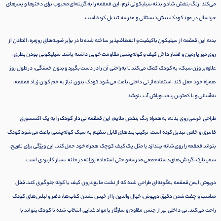
می‌کند. رنگ بنفش شاد و بدنه سیلیکونی نرم، این قمقمه را به گزینه‌ای محبوب برای دخترها و پسرهای
خردسال در مهدکودک، پیش‌دبستانی و مدرسه تبدیل کرده است.
بدنه این قمقمه از سیلیکون باکیفیت و انعطاف‌پذیر ساخته شده تا در برابر ضربه‌های روزمره، افتادن از
روی میز یا زمین و فشار داخل کیف و کوله‌پشتی مقاومت خوبی داشته باشد. سیلیکونی بودن بطری،
علاوه‌بر وزن سبک، به کودک کمک می‌کند تا به‌راحتی آن را در دست بگیرد و بدون خستگی، در طول روز
همراه خود حمل کند. استفاده از نی داخلی باعث می‌شود کودک بدون نیاز به خم کردن زیاد قمقمه،
به‌آسانی و با کمترین ریخت‌وپاش آب بنوشد.
طراحی خرسی روی بدنه، به‌همراه رنگ بنفش ملایم، این
قمقمه نی دار کودک
را به یک اکسسوری
فانتزی و خاص تبدیل کرده است. ترکیب بندهای قابل تنظیم به سبک کوله‌پشتی باعث می‌شود کودک
بتواند قمقمه را روی شانه بیندازد یا مثل یک کیف کوچک همراه خود حمل کند. این ویژگی برای تفریح،
سفر، پارک، گردش‌های دسته‌جمعی مدرسه و حتی استفاده روزانه در خانه بسیار کاربردی است.
درپوش ایمن قمقمه به‌گونه‌ای طراحی شده که از نشت مایع درون کیف یا کوله جلوگیری کند. قفل
مناسب و چفت شدن دقیق درپوش، خیال والدین را از خیس نشدن کتاب‌ها، دفتر و لباس‌های کودک
راحت می‌کند. نی داخلی نیز از جنس مقاوم و سازگار با مواد غذایی انتخاب شده تا کودک بتواند با