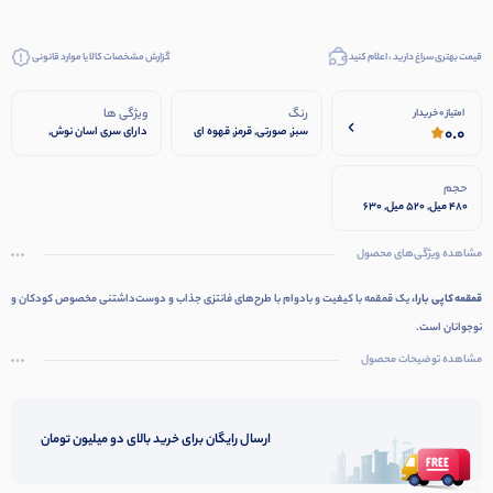
قیمت بهتری سراغ دارید ، اعلام کنید
گزارش مشخصات کالا یا موارد قانونی
رنگ
ویژگی ها
امتیاز 0 خریدار
0.0
سبز, صورتی, قرمز, قهوه ای
دارای سری اسان نوش,
موجود در 3سایز مختلف, نی
دار
حجم
480 میل, 520 میل, 630
میل
مشاهده ویژگی‌های محصول
قمقمه کاپی بارا،
یک قمقمه با کیفیت و بادوام با طرح‌های فانتزی جذاب و دوست‌داشتنی مخصوص کودکان و
نوجوانان است.
مشاهده توضیحات محصول
ارسال رایگان برای خرید بالای دو میلیون تومان