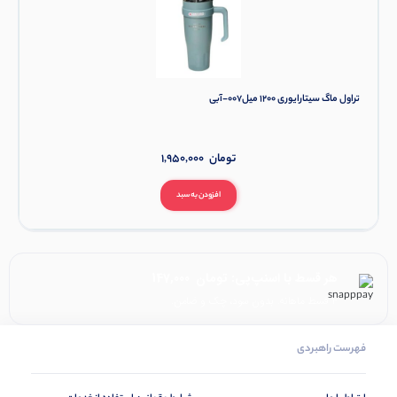
تراول ماگ سیتارایوری 1200 میل007-آبی
تومان
1,950,000
افزودن به سبد
هر قسط با اسنپ‌پی:
تومان
147,000
۴ قسط ماهانه. بدون سود، چک و ضامن.
فهرست راهبردی