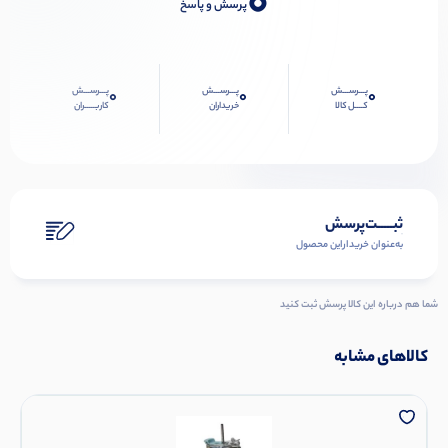
0
پرسش و پاسخ
پـــرســـش
پـــرســـش
پـــرســـش
0
0
0
کــــل کالا
خریداران
کاربـــــران
ثبـــــت‌پرسش
به‌عنوان ‌خریدار‌این‌ محصول
شما هم درباره این کالا پرسش ثبت کنید
کالاهای مشابه