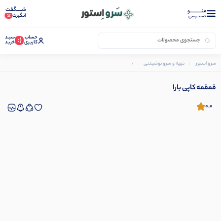
شـــــگفت
منــــــــــــو
انگیزت
دستــرسی
حساب
سبـد
(:
کاربری
خرید
سرو استور
تهیه و سرو نوشیدنی
قمقمه
قمقمه کاپی بارا
قمقمه کاپی بارا
0.0