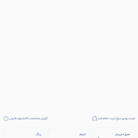
قیمت بهتری سراغ دارید ، اعلام کنید
گزارش مشخصات کالا یا موارد قانونی
حجم
رنگ
امتیاز 0 خریدار