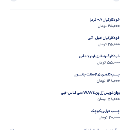
خودکار کیان 0.7 قرمز
در حال ب
25,000
تومان
مشاه
خودکار کیان 1میل- آبی
25,000
تومان
خودکار گیره فلزی اونر 0.7 آبی
55,000
تومان
چسب کاغذی 2.5 سانت جانسون
148,000
تومان
روان نویس ژل پن WAVE سی کلاس-آبی
58,000
تومان
چسب حرارتی کوچک
20,000
تومان