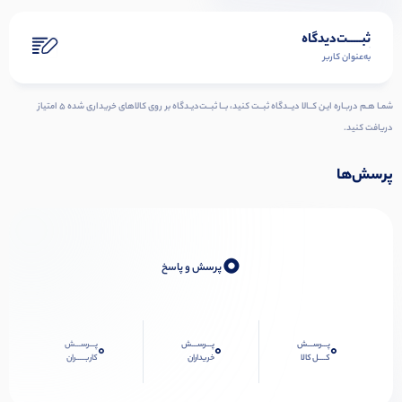
ثبـــــت‌دیدگاه
به‌عنوان کاربر
شمـا هـم دربـاره ایـن کــالا دیــدگاه ثبــت کنید، بــا ثبــت‌دیـدگاه بر روی کالاهای خریداری شده ۵ امتیاز
دریافت کنید.
پرسش‌ها
0
پرسش و پاسخ
پـــرســـش
پـــرســـش
پـــرســـش
0
0
0
کــــل کالا
خریداران
کاربـــــران