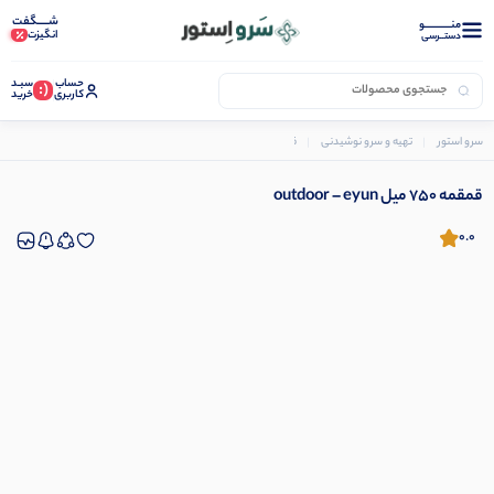
شـــــگفت
منــــــــــــو
انگیزت
دستــرسی
حساب
سبـد
(:
کاربری
خرید
سرو استور
تهیه و سرو نوشیدنی
قمقمه
قمقمه 750 میل outdoor – eyun
قمقمه 750 میل outdoor – eyun
0.0