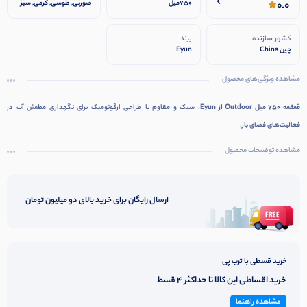
0.0
750میل
صورتی, طوسی, کرمی, سبز
(Green)
کشور سازنده
برند
چین China
Eyun
مشاهده ویژگی‌های محصول
قمقمه ۷۵۰ میل Outdoor از Eyun
، سبک و مقاوم با طراحی ارگونومیک برای نگهداری مطمئن آب در
فعالیت‌های فضای باز.
Ask ChatGPT
مشاهده توضیحات محصول
ارسال رایگان برای خرید بالای دو میلیون تومان
خرید قسطی با ترب پی
خرید اقساطی این کالا تا حداکثر 4 قسط
مشاهده راهنما