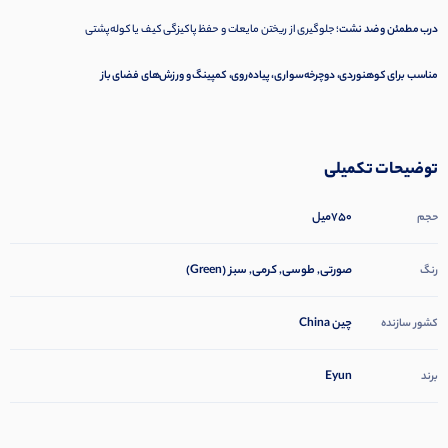
درب مطمئن و ضد نشت
؛ جلوگیری از ریختن مایعات و حفظ پاکیزگی کیف یا کوله‌پشتی
مناسب برای کوهنوردی، دوچرخه‌سواری، پیاده‌روی، کمپینگ و ورزش‌های فضای باز
توضیحات تکمیلی
750میل
حجم
صورتی, طوسی, کرمی, سبز (Green)
رنگ
چین China
کشور سازنده
Eyun
برند