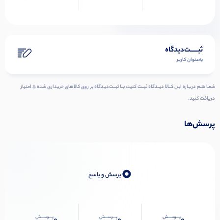
ثبـــــت‌دیدگاه
به‌عنوان کاربر
شمـا هـم دربـاره ایـن کــالا دیــدگاه ثبــت کنید، بــا ثبــت‌دیـدگاه بر روی کالاهای خریداری شده ۵ امتیاز
دریافت کنید.
پرسش‌ها
0
پرسش و پاسخ
پـــرســـش
پـــرســـش
پـــرســـش