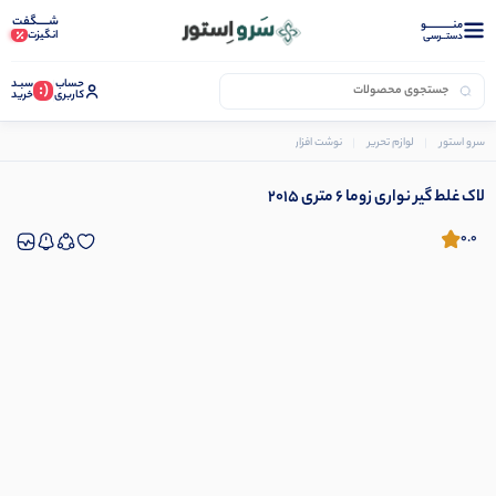
شـــــگفت
منــــــــــــو
انگیزت
دستــرسی
حساب
سبـد
(:
کاربری
خرید
سرو استور
لوازم تحریر
نوشت افزار
لوازم جانبی نوشت افزار
لاک غلط گیر نواری زوما 6 متری 2015
لاک غلط گیر نواری زوما 6 متری 2015
0.0