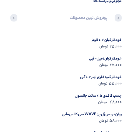
مرجوعی و بازگشت کالا
پرفروش ترین محصولات
آخرین محصول
خودکار کیان 0.7 قرمز
در حال ب
25,000
تومان
مشاه
خودکار کیان 1میل- آبی
25,000
تومان
خودکار گیره فلزی اونر 0.7 آبی
55,000
تومان
چسب کاغذی 2.5 سانت جانسون
148,000
تومان
روان نویس ژل پن WAVE سی کلاس-آبی
58,000
تومان