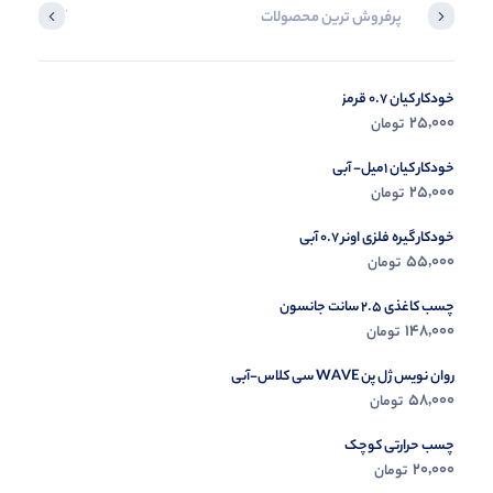
پرفروش ترین محصولات
آخرین محصول
خودکار کیان 0.7 قرمز
در حال ب
25,000
تومان
مشاه
خودکار کیان 1میل- آبی
25,000
تومان
خودکار گیره فلزی اونر 0.7 آبی
55,000
تومان
چسب کاغذی 2.5 سانت جانسون
148,000
تومان
روان نویس ژل پن WAVE سی کلاس-آبی
58,000
تومان
چسب حرارتی کوچک
20,000
تومان