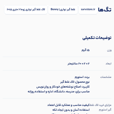
تگ‌ها
sarvstore.ir
غلط گیر نواری | Bonny
لاک غلط گیر نواری زوما 6 متری 2015
توضیحات تکمیلی
15 گرم
وزن
2 × 2 × 20 سانتیمتر
ابعاد
برند: استورم
مشخصات
نوع محصول: لاک غلط گیر
کاربرد: اصلاح نوشته‌های خودکار و روان‌نویس
مناسب برای: مدرسه، دانشگاه، اداره و استفاده روزانه
کیفیت مناسب و عملکرد قابل اعتماد
مزایای خرید لاک غلط
گیر استورم
استفاده آسان و بدون ایجاد لکه