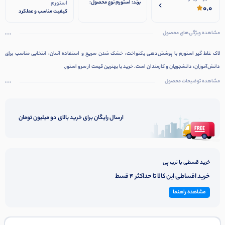
برند: استورم نوع محصول:
استورم
0.0
لاک غلط گیر کاربرد: اصلاح
کیفیت مناسب و عملکرد
نوشته‌های خودکار و
قابل اعتماد استفاده آسان
روان‌نویس مناسب برای:
و بدون ایجاد لکه مناسب
مشاهده ویژگی‌های محصول
مدرسه، دانشگاه، اداره و
برای کیف مدرسه و میز کار
استفاده روزانه
قیمت اقتصادی
لاک غلط گیر استورم با پوشش‌دهی یکنواخت، خشک شدن سریع و استفاده آسان، انتخابی مناسب برای
دانش‌آموزان، دانشجویان و کارمندان است. خرید با بهترین قیمت از
سرو استور.
مشاهده توضیحات محصول
ارسال رایگان برای خرید بالای دو میلیون تومان
خرید قسطی با ترب پی
خرید اقساطی این کالا تا حداکثر 4 قسط
مشاهده راهنما