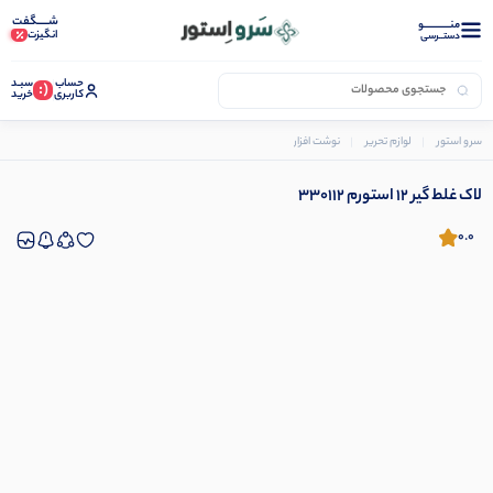
شـــــگفت
منــــــــــــو
انگیزت
دستــرسی
حساب
سبـد
(:
کاربری
خرید
سرو استور
لوازم تحریر
نوشت افزار
لاک غلط گیر 12 استورم 330112
لاک غلط گیر 12 استورم 330112
0.0