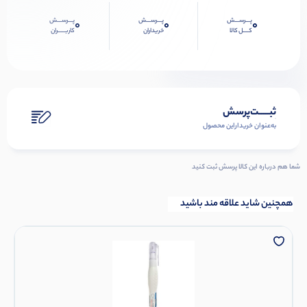
پـــرســـش
پـــرســـش
پـــرســـش
0
0
0
کــــل کالا
خریداران
کاربـــــران
ثبـــــت‌پرسش
به‌عنوان ‌خریدار‌این‌ محصول
شما هم درباره این کالا پرسش ثبت کنید
همچنین شاید علاقه مند باشید