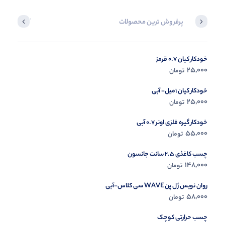
پرفروش ترین محصولات
آخرین محصول
خودکار کیان 0.7 قرمز
در حال ب
25,000
تومان
مشاه
خودکار کیان 1میل- آبی
25,000
تومان
خودکار گیره فلزی اونر 0.7 آبی
55,000
تومان
چسب کاغذی 2.5 سانت جانسون
148,000
تومان
روان نویس ژل پن WAVE سی کلاس-آبی
58,000
تومان
چسب حرارتی کوچک