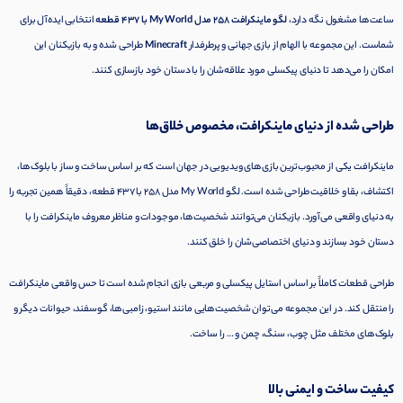
ساعت‌ها مشغول نگه دارد،
لگو ماینکرافت 258 مدل My World با 437 قطعه
انتخابی ایده‌آل برای
شماست. این مجموعه با الهام از بازی جهانی و پرطرفدار
Minecraft
طراحی شده و به بازیکنان این
امکان را می‌دهد تا دنیای پیکسلی مورد علاقه‌شان را با دستان خود بازسازی کنند.
طراحی شده از دنیای ماینکرافت، مخصوص خلاق‌ها
ماینکرافت یکی از محبوب‌ترین بازی‌های ویدیویی در جهان است که بر اساس ساخت و ساز با بلوک‌ها،
اکتشاف، بقا و خلاقیت طراحی شده است. لگو My World مدل 258 با 437 قطعه، دقیقاً همین تجربه را
به دنیای واقعی می‌آورد. بازیکنان می‌توانند شخصیت‌ها، موجودات و مناظر معروف ماینکرافت را با
دستان خود بسازند و دنیای اختصاصی‌شان را خلق کنند.
طراحی قطعات کاملاً بر اساس استایل پیکسلی و مربعی بازی انجام شده است تا حس واقعی ماینکرافت
را منتقل کند. در این مجموعه می‌توان شخصیت‌هایی مانند استیو، زامبی‌ها، گوسفند، حیوانات دیگر و
بلوک‌های مختلف مثل چوب، سنگ، چمن و … را ساخت.
کیفیت ساخت و ایمنی بالا