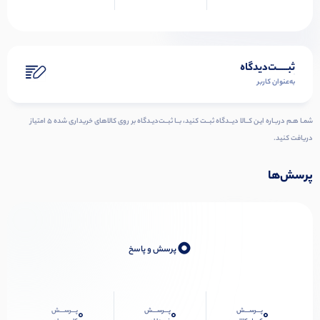
ثبـــــت‌دیدگاه
به‌عنوان کاربر
شمـا هـم دربـاره ایـن کــالا دیــدگاه ثبــت کنید، بــا ثبــت‌دیـدگاه بر روی کالاهای خریداری شده ۵ امتیاز
دریافت کنید.
پرسش‌ها
0
پرسش و پاسخ
پـــرســـش
پـــرســـش
پـــرســـش
0
0
0