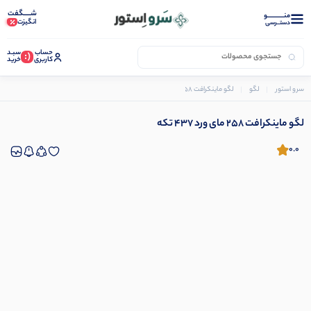
شـــــگفت
منــــــــــــو
انگیزت
دستــرسی
حساب
سبـد
(:
کاربری
خرید
سرو استور
لگو
لگو ماینکرافت 258 مای ورد 437 تکه
لگو ماینکرافت 258 مای ورد 437 تکه
0.0