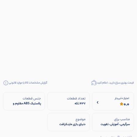
قیمت بهتری سراغ دارید ، اعلام کنید
گزارش مشخصات کالا یا موارد قانونی
تعداد قطعات
جنس قطعات
امتیاز 0 خریدار
0.0
۴۳۷ تکه
پلاستیک ABS مقاوم و
ایمن
مناسب برای
موضوع
سرگرمی، آموزش، تقویت
دنیای بازی ماینکرافت
خلاقیت، توسعه مهارت‌های
(Minecraft)
فکری و حرکتی