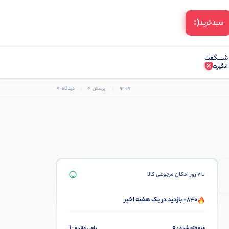
(:
سبد‌خرید
شـــــگفت
انگیزت
0
0
9207
پرسش
دیدگاه
تا 7 روز امکان مرجوعی کالا
840+ بازدید در یک هفته اخیر
1
0
فروخته شده :
باقی مانده :