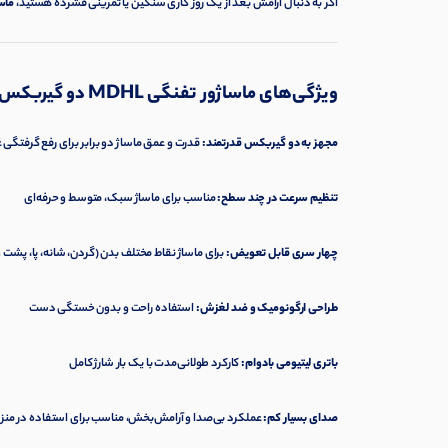
اگر به دنبال آرامش بعد از یک روز کاری سنگین یا تمرینی فشرده هستید،
ماسا
ویژگی‌های ماساژور تفنگی MDHL دو گیربکس
مجهز به دو گیربکس قدرتمند:
قدرت و عمق ماساژ دو برابر برای رفع گرفتگی
تنظیم سرعت در چند سطح:
مناسب برای ماساژ سبک، متوسط و حرفه‌ای
چهار سری قابل تعویض:
برای ماساژ نقاط مختلف بدن (گردن، شانه، پا، پشت و 
طراحی ارگونومیک و ضد لغزش:
استفاده راحت و بدون خستگی دست
باتری لیتیومی بادوام:
کارکرد طولانی‌مدت با یک بار شارژ کامل
صدای بسیار کم:
عملکرد بی‌صدا و آرامش‌بخش، مناسب برای استفاده در منز