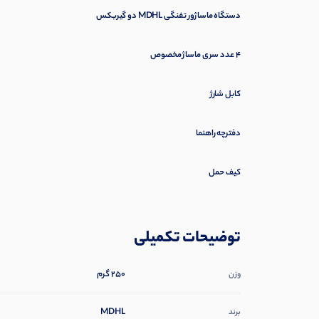
دستگاه ماساژور تفنگی MDHL دو گیربکس
۴ عدد سری ماساژ مخصوص
کابل شارژ
دفترچه راهنما
کیف حمل
توضیحات تکمیلی
250 گرم
وزن
MDHL
برند