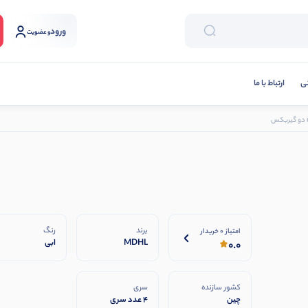
ورود
و عضویت
نی
ارتباط با ما
برند
رنگ
امتیاز 0 خریدار
MDHL
ابی
0.0
کشور سازنده
سری
چین
4 عدد سری