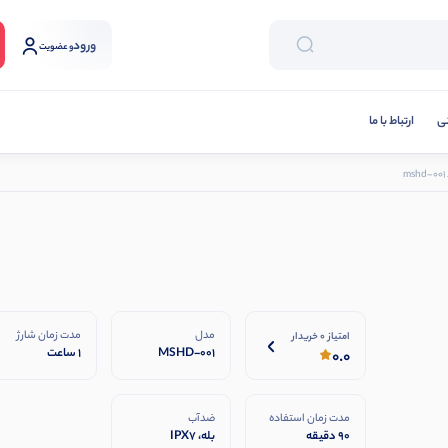
ورود
و عضویت
نی
ارتباط با ما
m
مدل
مدت زمان شارژ
امتیاز 0 خریدار
MSHD-001
1 ساعت
0.0
مدت زمان استفاده
ضدآب
90 دقیقه
بله، IPX7