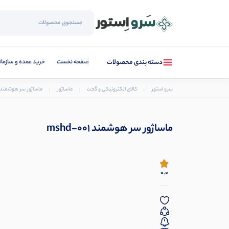
صفحه نخست
خرید عمده و سازما
دسته بندی محصولات
سرو استور
کالای الکترونیکی و گجت
ماساژور
ماساژور سر هوشمند shd-001
ماساژور سر هوشمند mshd-001
0.0