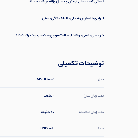
کسانی که به دنبال
آرامش و ماساژ روزانه
در خانه هستند
افرادی با
استرس شغلی بالا یا خستگی ذهنی
هر کسی که می‌خواهد از
سلامت مو و پوست سر
خود مراقبت کند
توضیحات تکمیلی
MSHD-001
مدل
1 ساعت
مدت زمان شارژ
90 دقیقه
مدت زمان استفاده
بله، IPX7
ضدآب