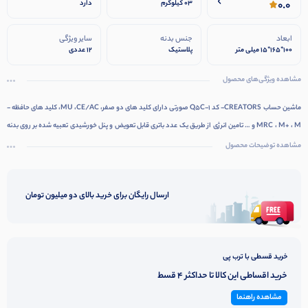
0.0
03 کیلوگرم
دارد
ابعاد
جنس بدنه
سایر ویژگی
100*165*15 میلی متر
پلاستیک
12 عددی
مشاهده ویژگی‌های محصول
ماشین حساب CREATORS- کد Q5C-1 صورتی دارای کلید های دو صفر، MU ،CE/AC، کلید های حافظه -
MRC ، M+ ، M و … تامین انرژی از طریق یک عدد باتری قابل تعویض و پنل خورشیدی تعبیه شده بر روی بدنه
نمایشگر از نوع تک خطی و تک رنگ، پشتیبانی از ۱۲ عدد کارکتر و نمایش محاسبات تا ۱۱۲ مرحله قبل قابلیت
مشاهده توضیحات محصول
انجام محاسبات درصدی و رادیکالی، اعمال تغییر در محاسبات انجام شده از طریق دکمه Correct
ارسال رایگان برای خرید بالای دو میلیون تومان
خرید قسطی با ترب پی
خرید اقساطی این کالا تا حداکثر 4 قسط
مشاهده راهنما