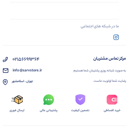
ما در شبکه های اجتماعی
02156699364
مرکز تماس مشتریان
info @sarvstore.ir
به صورت شبانه روزی پشتیبان شما هستیم
رضایت شما اولویت ماست.
تهران ، اسلامشهر
خرید اقساطی
تضمین کیفیت
پشتیبانی عالی
ارسال فوری