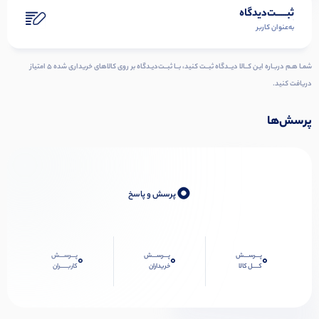
ثبـــــت‌دیدگاه
به‌عنوان کاربر
شمـا هـم دربـاره ایـن کــالا دیــدگاه ثبــت کنید، بــا ثبــت‌دیـدگاه بر روی کالاهای خریداری شده ۵ امتیاز
دریافت کنید.
پرسش‌ها
0
پرسش و پاسخ
پـــرســـش
پـــرســـش
پـــرســـش
0
0
0
کــــل کالا
خریداران
کاربـــــران