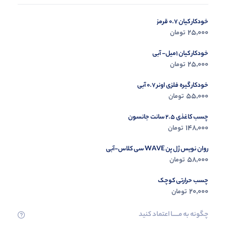
خودکار کیان 0.7 قرمز
در حال ب
25,000
تومان
مشاه
خودکار کیان 1میل- آبی
25,000
تومان
خودکار گیره فلزی اونر 0.7 آبی
55,000
تومان
چسب کاغذی 2.5 سانت جانسون
148,000
تومان
روان نویس ژل پن WAVE سی کلاس-آبی
58,000
تومان
چسب حرارتی کوچک
20,000
تومان
چگونه به مــــــا اعتماد کنید