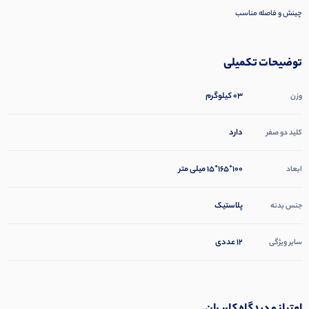
چینش و فاصله مناسب
توضیحات تکمیلی
03 کیلوگرم
وزن
دارد
کلید دو صفر
100*165*15 میلی متر
ابعاد
پلاستیک
جنس بدنه
12 عددی
سایر ویژگی