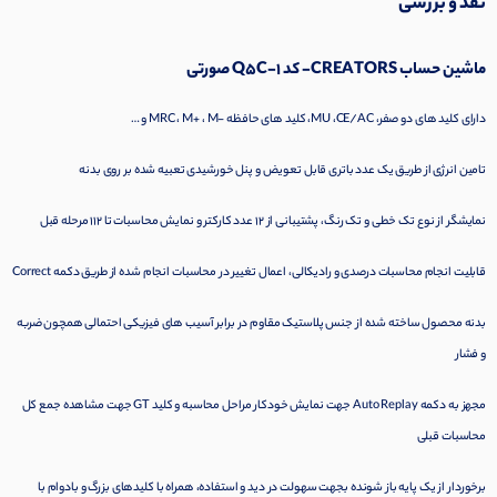
نقد و بررسی
ماشین حساب CREATORS- کد Q5C-1 صورتی
دارای کلید های دو صفر، MU ،CE/AC، کلید های حافظه -MRC ، M+ ، M و …
تامین انرژی از طریق یک عدد باتری قابل تعویض و پنل خورشیدی تعبیه شده بر روی بدنه
نمایشگر از نوع تک خطی و تک رنگ، پشتیبانی از ۱۲ عدد کارکتر و نمایش محاسبات تا ۱۱۲ مرحله قبل
قابلیت انجام محاسبات درصدی و رادیکالی، اعمال تغییر در محاسبات انجام شده از طریق دکمه Correct
بدنه محصول ساخته شده از جنس پلاستیک مقاوم در برابر آسیب های فیزیکی احتمالی همچون ضربه
و فشار
مجهز به دکمه Auto Replay جهت نمایش خودکار مراحل محاسبه و کلید GT جهت مشاهده جمع کل
محاسبات قبلی
برخوردار از یک پایه باز شونده بجهت سهولت در دید و استفاده، همراه با کلیدهای بزرگ و بادوام با