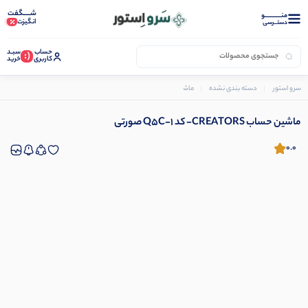
شـــــگفت
منــــــــــــو
انگیزت
دستــرسی
حساب
سبـد
(:
کاربری
خرید
سرو استور
دسته بندی نشده
ماشین حساب CREATORS- کد Q5C-1 صورتی
ماشین حساب CREATORS- کد Q5C-1 صورتی
0.0