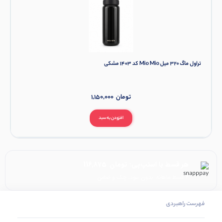
تراول ماگ ۳۲۰ میل Mio Mio کد ۱۴۰۳ مشکی
تومان
1,150,000
افزودن به سبد
هر قسط با اسنپ‌پی:
تومان
116,875
۴ قسط ماهانه. بدون سود، چک و ضامن.
فهرست راهبردی