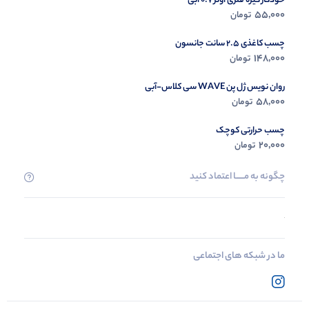
خودکار گیره فلزی اونر 0.7 آبی
55,000
تومان
چسب کاغذی 2.5 سانت جانسون
148,000
تومان
روان نویس ژل پن WAVE سی کلاس-آبی
58,000
تومان
چسب حرارتی کوچک
20,000
تومان
چگونه به مــــــا اعتماد کنید
ما در شبکه های اجتماعی