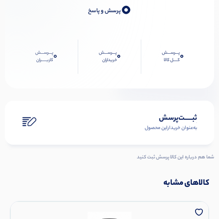
0
پرسش و پاسخ
پـــرســـش
پـــرســـش
پـــرســـش
0
0
0
کــــل کالا
خریداران
کاربـــــران
ثبـــــت‌پرسش
به‌عنوان ‌خریدار‌این‌ محصول
شما هم درباره این کالا پرسش ثبت کنید
کالاهای مشابه