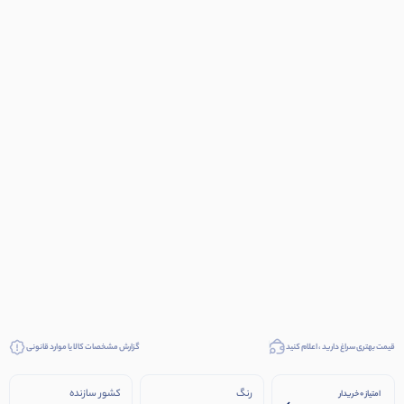
قیمت بهتری سراغ دارید ، اعلام کنید
گزارش مشخصات کالا یا موارد قانونی
رنگ
کشور سازنده
امتیاز 0 خریدار