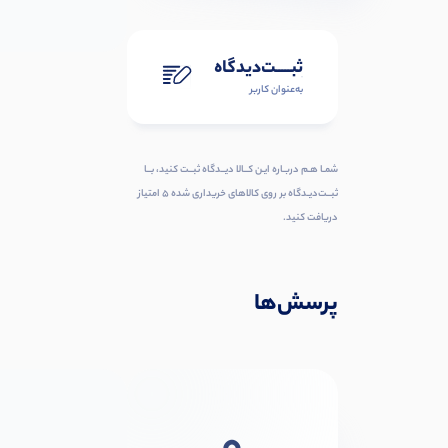
ثبـــــت‌دیدگاه
به‌عنوان کاربر
شمـا هـم دربـاره ایـن کــالا دیــدگاه ثبــت کنید، بــا
ثبــت‌دیـدگاه بر روی کالاهای خریداری شده ۵ امتیاز
دریافت کنید.
پرسش‌ها