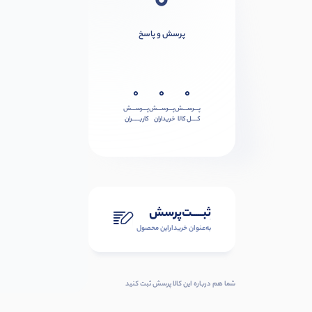
0
پرسش و پاسخ
0
0
0
پـــرســـش
پـــرســـش
پـــرســـش
کــــل کالا
خریداران
کاربـــــران
ثبـــــت‌پرسش
به‌عنوان ‌خریدار‌این‌ محصول
شما هم درباره این کالا پرسش ثبت کنید