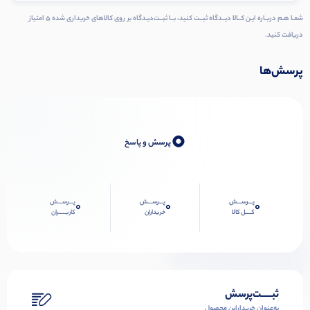
شمـا هـم دربـاره ایـن کــالا دیــدگاه ثبــت کنید، بــا ثبــت‌دیـدگاه بر روی کالاهای خریداری شده ۵ امتیاز
دریافت کنید.
پرسش‌ها
0
پرسش و پاسخ
پـــرســـش
پـــرســـش
پـــرســـش
0
0
0
کــــل کالا
خریداران
کاربـــــران
ثبـــــت‌پرسش
به‌عنوان ‌خریدار‌این‌ محصول