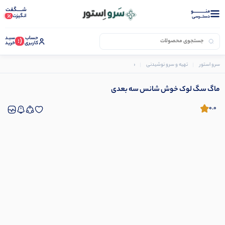
شـــــگفت
منــــــــــــو
انگیزت
دستــرسی
حساب
سبـد
(:
کاربری
خرید
سرو استور
تهیه و سرو نوشیدنی
ماگ و فنجان
ماگ سگ لوک خوش شانس سه بعدی
ماگ سگ لوک خوش شانس سه بعدی
0.0