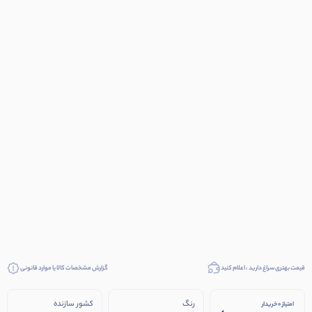
قیمت بهتری سراغ دارید ، اعلام کنید
گزارش مشخصات کالا یا موارد قانونی
رنگ
کشور سازنده
امتیاز 0 خریدار