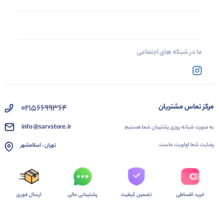
ما در شبکه های اجتماعی
02156699364
مرکز تماس مشتریان
info @sarvstore.ir
به صورت شبانه روزی پشتیبان شما هستیم
رضایت شما اولویت ماست.
تهران ، اسلامشهر
خرید اقساطی
تضمین کیفیت
پشتیبانی عالی
ارسال فوری