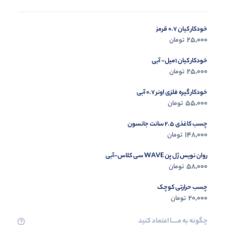
خودکار کیان 0.7 قرمز
در حال ب
25,000
تومان
مشاه
خودکار کیان 1میل- آبی
25,000
تومان
خودکار گیره فلزی اونر 0.7 آبی
55,000
تومان
چسب کاغذی 2.5 سانت جانسون
148,000
تومان
روان نویس ژل پن WAVE سی کلاس-آبی
58,000
تومان
چسب حرارتی کوچک
20,000
تومان
چگونه به مــــــا اعتماد کنید