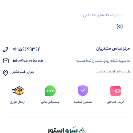
ما در شبکه های اجتماعی
02156699364
مرکز تماس مشتریان
info @sarvstore.ir
به صورت شبانه روزی پشتیبان شما هستیم
رضایت شما اولویت ماست.
تهران ، اسلامشهر
خرید اقساطی
تضمین کیفیت
پشتیبانی عالی
ارسال فوری