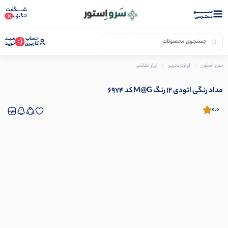
شـــــگفت
منــــــــــــو
انگیزت
دستــرسی
حساب
سبـد
(:
کاربری
خرید
سرو استور
لوازم تحریر
ابزار نقاشی و رنگ آمیزی
مداد رنگی
مداد رنگی اتودی 12 رنگ M@G کد 6974
مداد رنگی اتودی 12 رنگ M@G کد 6974
0.0