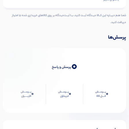
شمـا هـم دربـاره ایـن کــالا دیــدگاه ثبــت کنید، بــا ثبــت‌دیـدگاه بر روی کالاهای خریداری شده ۵ امتیاز
دریافت کنید.
پرسش‌ها
0
پرسش و پاسخ
پـــرســـش
پـــرســـش
پـــرســـش
0
0
0
کــــل کالا
خریداران
کاربـــــران