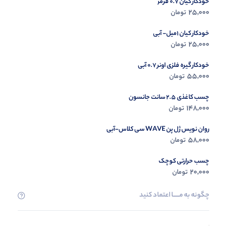
خودکار کیان 0.7 قرمز
در حال ب
25,000
تومان
مشاه
خودکار کیان 1میل- آبی
25,000
تومان
خودکار گیره فلزی اونر 0.7 آبی
55,000
تومان
چسب کاغذی 2.5 سانت جانسون
148,000
تومان
روان نویس ژل پن WAVE سی کلاس-آبی
58,000
تومان
چسب حرارتی کوچک
20,000
تومان
چگونه به مــــــا اعتماد کنید