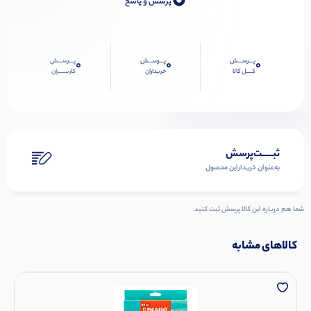
0
پرسش و پاسخ
پـــرســـش
پـــرســـش
پـــرســـش
0
0
0
کــــل کالا
خریداران
کاربـــــران
ثبـــــت‌پرسش
به‌عنوان ‌خریدار‌این‌ محصول
شما هم درباره این کالا پرسش ثبت کنید
کالاهای مشابه