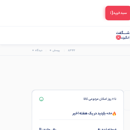
(:
سبد‌خرید
شـــــگفت
انگیزت
0
0
8342
پرسش
دیدگاه
تا 7 روز امکان مرجوعی کالا
80+ بازدید در یک هفته اخیر
11
0
فروخته شده :
باقی مانده :