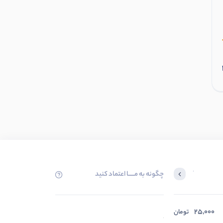
ست نقاشی آریا 6030
2
عدد موجود
افزودن به سبد
چگونه به مــــــا اعتماد کنید
آخرین محصولاتی که بازدید کردید
25,000
در حال بارگیری ...
تومان