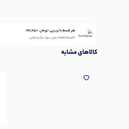
هر قسط با ترب‌پی:
تومان
197,250
۴ قسط ماهانه. بدون سود، چک و ضامن.
کالاهای مشابه