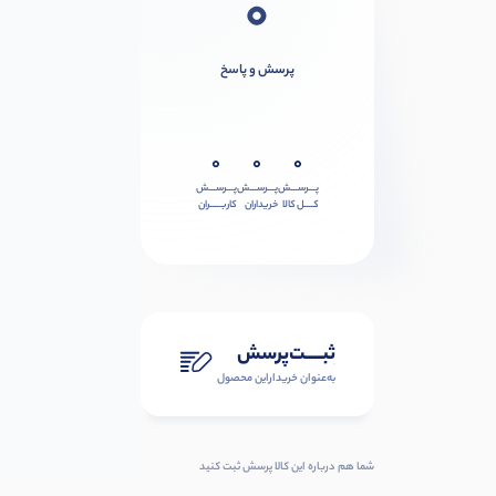
0
پرسش و پاسخ
0
0
0
پـــرســـش
پـــرســـش
پـــرســـش
کــــل کالا
خریداران
کاربـــــران
ثبـــــت‌پرسش
به‌عنوان ‌خریدار‌این‌ محصول
شما هم درباره این کالا پرسش ثبت کنید