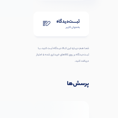
ثبـــــت‌دیدگاه
به‌عنوان کاربر
شمـا هـم دربـاره ایـن کــالا دیــدگاه ثبــت کنید، بــا
ثبــت‌دیـدگاه بر روی کالاهای خریداری شده ۵ امتیاز
دریافت کنید.
پرسش‌ها