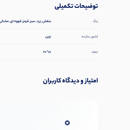
توضیحات تکمیلی
بنفش, زرد, سبز, قرمز, قهوه ای, مشکی,
رنگ
چین
کشور سازنده
18*20
ابعاد
امتیاز و دیدگاه کاربران
0