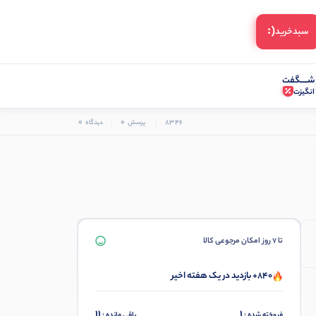
(:
سبد‌خرید
شـــــگفت
انگیزت
0
0
8346
پرسش
دیدگاه
تا 7 روز امکان مرجوعی کالا
840+ بازدید در یک هفته اخیر
11
1
فروخته شده :
باقی مانده :