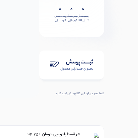
0
0
0
پـــرســـش
پـــرســـش
پـــرســـش
کــــل کالا
خریداران
کاربـــــران
ثبـــــت‌پرسش
به‌عنوان ‌خریدار‌این‌ محصول
شما هم درباره این کالا پرسش ثبت کنید
هر قسط با ترب‌پی:
تومان
104,750