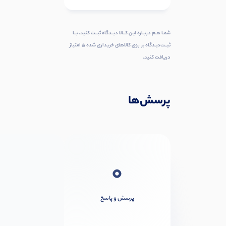
شمـا هـم دربـاره ایـن کــالا دیــدگاه ثبــت کنید، بــا
ثبــت‌دیـدگاه بر روی کالاهای خریداری شده ۵ امتیاز
دریافت کنید.
پرسش‌ها
0
پرسش و پاسخ