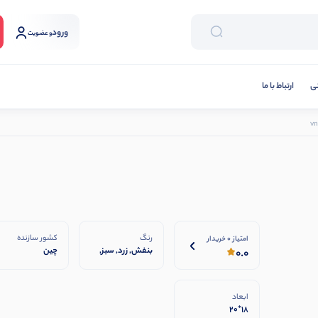
ورود
و عضویت
نی
ارتباط با ما
رنگ
کشور سازنده
امتیاز 0 خریدار
بنفش, زرد, سبز,
چین
0.0
قرمز, قهوه ای,
مشکی, نارنجی,
ابی, یاسی
ابعاد
18*20