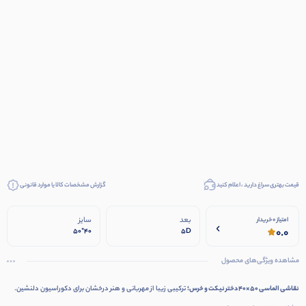
قیمت بهتری سراغ دارید ، اعلام کنید
گزارش مشخصات کالا یا موارد قانونی
بعد
سایز
امتیاز 0 خریدار
0.0
40*50
5D
مشاهده ویژگی‌های محصول
نقاشی الماسی 50×40 دختر نیکت و خرس؛
ترکیبی زیبا از مهربانی و هنر درخشان برای دکوراسیون دلنشین.