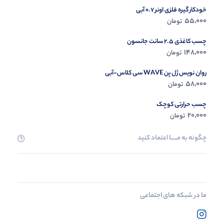
خودکار گیره فلزی اونر 0.7 آبی
55,000
تومان
چسب کاغذی 2.5 سانت جانسون
148,000
تومان
روان نویس ژل پن WAVE سی کلاس-آبی
58,000
تومان
چسب حرارتی کوچک
20,000
تومان
چگونه به مــــــا اعتماد کنید
ما در شبکه های اجتماعی