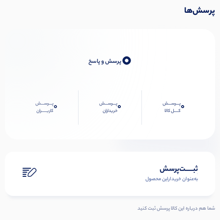
پرسش‌ها
0
پرسش و پاسخ
پـــرســـش
پـــرســـش
پـــرســـش
0
0
0
کــــل کالا
خریداران
کاربـــــران
ثبـــــت‌پرسش
به‌عنوان ‌خریدار‌این‌ محصول
شما هم درباره این کالا پرسش ثبت کنید