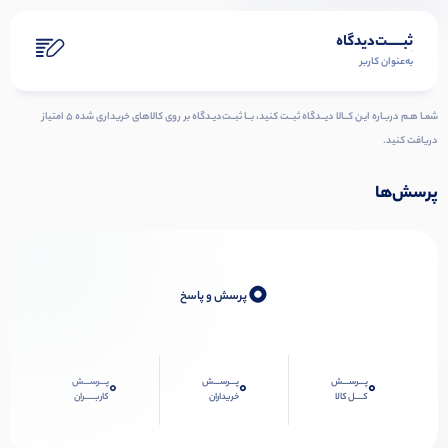
ثبـــــت‌دیدگاه
به‌عنوان کاربر
شمـا هـم دربـاره ایـن کــالا دیــدگاه ثبــت کنید، بــا ثبــت‌دیـدگاه بر روی کالاهای خریداری شده ۵ امتیاز
دریافت کنید.
پرسش‌ها
0
پرسش و پاسخ
پـــرســـش
پـــرســـش
پـــرســـش
0
0
0
کــــل کالا
خریداران
کاربـــــران