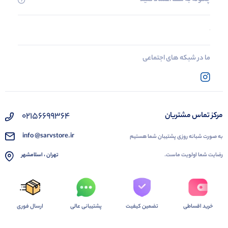
ما در شبکه های اجتماعی
02156699364
مرکز تماس مشتریان
info @sarvstore.ir
به صورت شبانه روزی پشتیبان شما هستیم
رضایت شما اولویت ماست.
تهران ، اسلامشهر
خرید اقساطی
تضمین کیفیت
پشتیبانی عالی
ارسال فوری