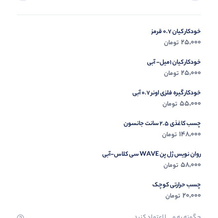
خودکار کیان 0.7 قرمز
در حال ب
25,000
تومان
مشاه
خودکار کیان 1میل- آبی
25,000
تومان
خودکار گیره فلزی اونر 0.7 آبی
55,000
تومان
چسب کاغذی 2.5 سانت جانسون
148,000
تومان
روان نویس ژل پن WAVE سی کلاس-آبی
58,000
تومان
چسب حرارتی کوچک
20,000
تومان
چگونه به مــــــا اعتماد کنید