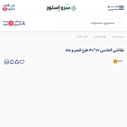
شـــــگفت
منــــــــــــو
انگیزت
دستــرسی
حساب
سبـد
(:
کاربری
خرید
سرو استور
لوازم تحریر
ابزار نقاشی و رنگ آمیزی
نقاشی الماسی 70*40 طرح قصر و ماه
نقاشی الماسی 70*40 طرح قصر و ماه
0.0