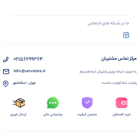
ما در شبکه های اجتماعی
02156699364
مرکز تماس مشتریان
info @sarvstore.ir
به صورت شبانه روزی پشتیبان شما هستیم
رضایت شما اولویت ماست.
تهران ، اسلامشهر
خرید اقساطی
تضمین کیفیت
پشتیبانی عالی
ارسال فوری