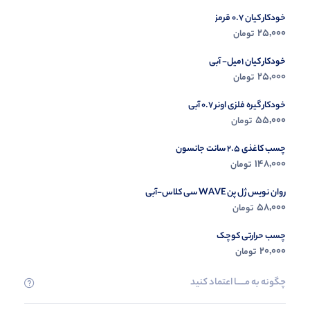
خودکار کیان 0.7 قرمز
در حال ب
25,000
تومان
مشاه
خودکار کیان 1میل- آبی
25,000
تومان
خودکار گیره فلزی اونر 0.7 آبی
55,000
تومان
چسب کاغذی 2.5 سانت جانسون
148,000
تومان
روان نویس ژل پن WAVE سی کلاس-آبی
58,000
تومان
چسب حرارتی کوچک
20,000
تومان
چگونه به مــــــا اعتماد کنید