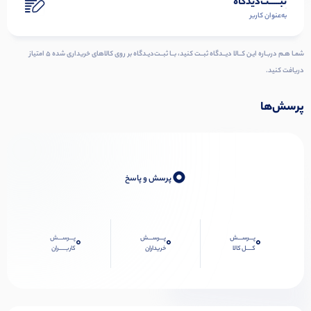
ثبـــــت‌دیدگاه
به‌عنوان کاربر
شمـا هـم دربـاره ایـن کــالا دیــدگاه ثبــت کنید، بــا ثبــت‌دیـدگاه بر روی کالاهای خریداری شده ۵ امتیاز
دریافت کنید.
پرسش‌ها
0
پرسش و پاسخ
پـــرســـش
پـــرســـش
پـــرســـش
0
0
0
کــــل کالا
خریداران
کاربـــــران