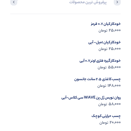
پرفروش ترین محصولات
آخرین محصول
خودکار کیان 0.7 قرمز
در حال ب
25,000
تومان
مشاه
خودکار کیان 1میل- آبی
25,000
تومان
خودکار گیره فلزی اونر 0.7 آبی
55,000
تومان
چسب کاغذی 2.5 سانت جانسون
148,000
تومان
روان نویس ژل پن WAVE سی کلاس-آبی
58,000
تومان
چسب حرارتی کوچک
20,000
تومان