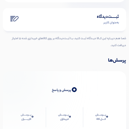
ثبـــــت‌دیدگاه
به‌عنوان کاربر
شمـا هـم دربـاره ایـن کــالا دیــدگاه ثبــت کنید، بــا ثبــت‌دیـدگاه بر روی کالاهای خریداری شده ۵ امتیاز
دریافت کنید.
پرسش‌ها
0
پرسش و پاسخ
پـــرســـش
پـــرســـش
پـــرســـش
0
0
0
کــــل کالا
خریداران
کاربـــــران