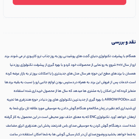
نقد و بررسی
همگام با پیشرفت تکنولوژی دنیای گجت های پوشیدنی روز به روز جذاب تر و کاربردی تر می شوند.برند
ارو از سال 2017 شروع به رو نمایی از محصولات خود کرد و با بهره گیری از پیشرفت تکنولوژی روز دنیا
همسان با برندهای مطرح این حوزه هر سال مدل های جدیدتری را با امکانات بروز تر به بازار عرضه کرده
است.خدمات پس از فروش این برند به همراه در دسترس بودن لوازم جانبی ارو را نسبت به بقیه برندها
متمایز کرده که این امکان را به مشتری ها میدهد که سال ها از محصول خریداری شده استفاده
کنند.ARROW POD110 با بهره گیری از جدیدترین تکنولوژی های روز دنیا در حوزه هندزفری ها تجربه
ای شنیداری کم نظیر در زمان مکالمه و هنگام گوش دادن به موسیقی مورد علاقه تان برای شما به
ارمغان خواهد آورد. تکنولوژی ENC که به معنای حذف نویز محیطی است در این محصول به کار گرفته
شده است. درهنگام گوش کردن به موسیقی صدای باس قدرتمند پخش این هندزفری انرژی مضاعف
به شما خواهد بخشید و وضوح صدای آن در کنار سبکی گوشی ها به شما امکان استفاده در ساعت