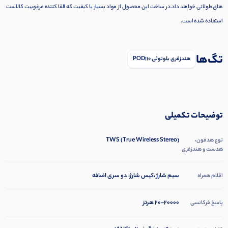
های طولانی خواهد داد.در ساخت این محصول از مواد بسیار با کیفیت که القا کننده مرغوبیت کالاست
استفاده شده است.
تگ‌ها
هندزفری بلوتوثی POD110
توضیحات تکمیلی
TWS (True Wireless Stereo)
نوع هدفون،
هدست و هندزفری
سیم شارژ ،کیس شارژ، دو سری اضافه
اقلام همراه
۲۰-۲۰۰۰۰ هرتز
پاسخ فرکانسی