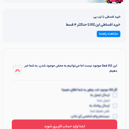
قابلیت ترنسپرنسی
دارای حالت مونو و استریو
خرید قسطی با ترب پی
دارای کیس قدرتمند با باتری ۳۰۰ میلی آمپری
خرید اقساطی این کالا تا حداکثر 4 قسط
بلوتوث نسل ۵٫۳
مشاهده راهنما
فول شدن شارژ کیس فقط با ۲ ساعت شاژدهی
دارای شارژر تایپ C
دارای سه سری سایز متفاوت برای سایزهای متفاوت گوش
دارای گارانتی شرکتی ARROW
این کالا فعلا موجود نیست اما می‌توانیم به محض موجود شدن، به شما خبر
دهیم.
اگر کالا موجود شد، چطور به شما اطلاع دهیم؟
ارسال ایمیل به
ایمیل شما
ارسال پیامک به
تلفن همراه شما
سیستم پیام شخصی آی شاپ
ابتدا وارد حساب کاربری شوید