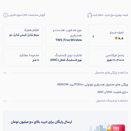
قیمت بهتری سراغ دارید ، اعلام کنید
گزارش مشخصات کالا یا موارد قانونی
نوع هدفون، هدست و
اقلام همراه
امتیاز 0 خریدار
سیم شارژ ،کیس شارژ، دو
هندزفری
0.0
سری اضافه
TWS (True Wireless
Stereo)
پاسخ فرکانسی
قابلیت نویز کنسلینگ
محدوده عملکرد
۲۰-۲۰۰۰۰ هرتز
نویز کنسلینگ فعال (ANC)
۱۰ متر
مشاهده ویژگی‌های محصول
ویژگی های محصول هندزفری بلوتوثی POD110 برند ARROW
دارای قابلیت ENC و ANC
قابلیت پخش موزیک به مدت ۶ ساعت با یک بار شارژدهی
مشاهده توضیحات محصول
قابلیت مکالمه به مدت ۵ ساعت با یک بار شارژدهی
دارای BASS قدرتمند
ارسال رایگان برای خرید بالای دو میلیون تومان
کنترل هوشمند از طریق تاچ
وضوح صدای بالا