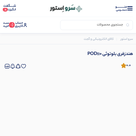
شـــــگفت
منــــــــــــو
انگیزت
دستــرسی
حساب
سبـد
(:
کاربری
خرید
سرو استور
کالای الکترونیکی و گجت
اسپیکر و هدفون
هندزفری بلوتوثی POD110
هندزفری بلوتوثی POD110
0.0