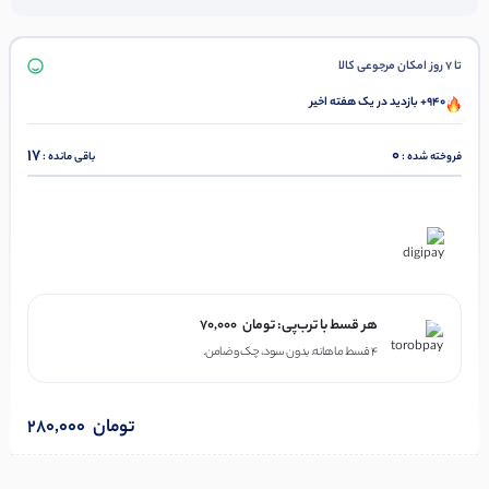
تا 7 روز امکان مرجوعی کالا
940+ بازدید در یک هفته اخیر
17
0
فروخته شده :
باقی مانده :
در ۴ قسط با دیجی‌پی
هر قسط با ترب‌پی:
تومان
70,000
۴ قسط ماهانه. بدون سود، چک و ضامن.
تومان
280,000