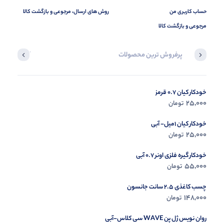
حساب کاربری من
روش های ارسال، مرجوعی و بازگشت کالا
مرجوعی و بازگشت کالا
پرفروش ترین محصولات
آخرین محصول
خودکار کیان 0.7 قرمز
در حال ب
25,000
تومان
مشاه
خودکار کیان 1میل- آبی
25,000
تومان
خودکار گیره فلزی اونر 0.7 آبی
55,000
تومان
چسب کاغذی 2.5 سانت جانسون
148,000
تومان
روان نویس ژل پن WAVE سی کلاس-آبی