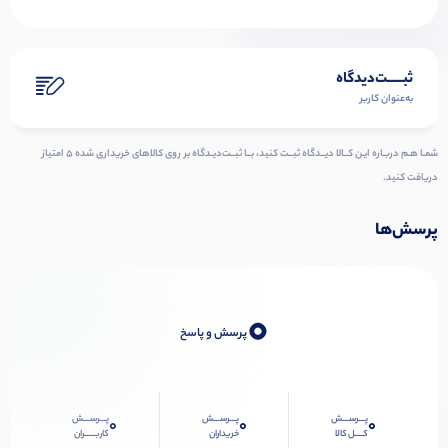
ثبـــــت‌دیدگاه
به‌عنوان کاربر
شمـا هـم دربـاره ایـن کــالا دیــدگاه ثبــت کنید، بــا ثبــت‌دیـدگاه بر روی کالاهای خریداری شده ۵ امتیاز
دریافت کنید.
پرسش‌ها
0
پرسش و پاسخ
پـــرســـش
پـــرســـش
پـــرســـش
0
0
0
کــــل کالا
خریداران
کاربـــــران