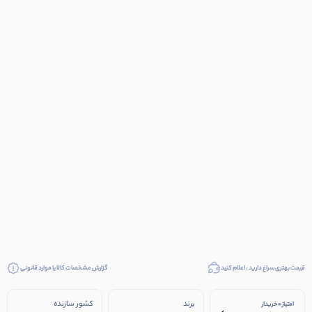
قیمت بهتری سراغ دارید ، اعلام کنید
گزارش مشخصات کالا یا موارد قانونی
برند
کشور سازنده
امتیاز 0 خریدار