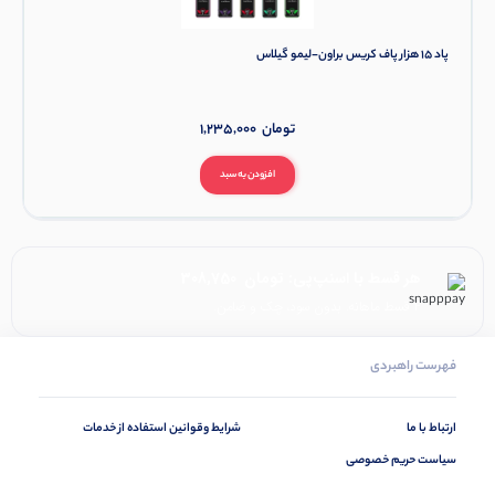
پاد 15 هزار پاف کریس براون-لیمو گیلاس
تومان
1,235,000
افزودن به سبد
هر قسط با اسنپ‌پی:
تومان
308,750
۴ قسط ماهانه. بدون سود، چک و ضامن.
فهرست راهبردی
ارتباط با ما
شرایط وقوانین استفاده از خدمات
سیاست حریم خصوصی