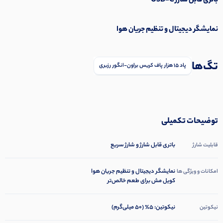
باتری قابل شارژ USB-C
نمایشگر دیجیتال و تنظیم جریان هوا
تگ‌ها
پاد 15 هزار پاف کریس براون-انگور رزبری
توضیحات تکمیلی
باتری قابل شارژ و شارژ سریع
قابلیت شارژ
نمایشگر دیجیتال و تنظیم جریان هوا
امکانات و ویژگی ها
کویل مش برای طعم خالص‌تر
نیکوتین: ۵٪ (۵۰ میلی‌گرم)
نیکوتین