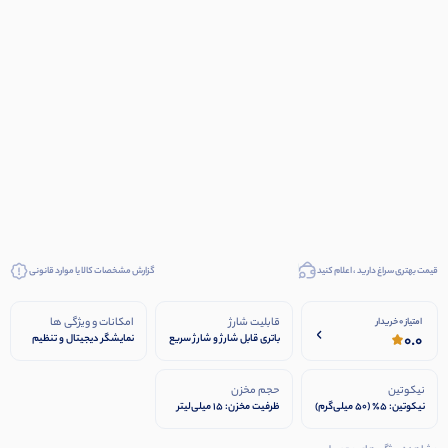
قیمت بهتری سراغ دارید ، اعلام کنید
گزارش مشخصات کالا یا موارد قانونی
قابلیت شارژ
امکانات و ویژگی ها
امتیاز 0 خریدار
0.0
باتری قابل شارژ و شارژ سریع
نمایشگر دیجیتال و تنظیم
جریان هوا کویل مش برای
طعم خالص‌تر
نیکوتین
حجم مخزن
نیکوتین: ۵٪ (۵۰ میلی‌گرم)
ظرفیت مخزن: ۱۵ میلی‌لیتر