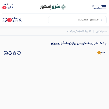
شـــــگفت
منــــــــــــو
انگیزت
دستــرسی
حساب
سبـد
(:
کاربری
خرید
سرو استور
کالای الکترونیکی و گجت
جاعودی
پاد 15 هزار پاف کریس براون-انگور رزبری
پاد 15 هزار پاف کریس براون-انگور رزبری
0.0