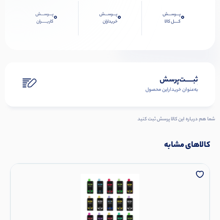
پـــرســـش
پـــرســـش
پـــرســـش
0
0
0
کــــل کالا
خریداران
کاربـــــران
ثبـــــت‌پرسش
به‌عنوان ‌خریدار‌این‌ محصول
شما هم درباره این کالا پرسش ثبت کنید
کالاهای مشابه