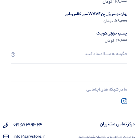
148,000
تومان
روان نویس ژل پن WAVE سی کلاس-آبی
58,000
تومان
چسب حرارتی کوچک
20,000
تومان
چگونه به مــــــا اعتماد کنید
ما در شبکه های اجتماعی
02156699364
مرکز تماس مشتریان
info @sarvstore.ir
به صورت شبانه روزی پشتیبان شما هستیم