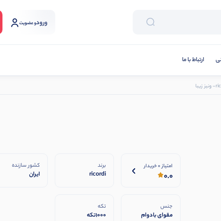
ورود
و عضویت
نی
ارتباط با ما
برند
کشور سازنده
امتیاز 0 خریدار
ricordi
ایران
0.0
جنس
تکه
مقوای بادوام
1000تکه