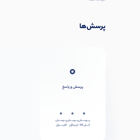
پرسش‌ها
0
پرسش و پاسخ
0
0
0
پـــرســـش
پـــرســـش
پـــرســـش
کــــل کالا
خریداران
کاربـــــران